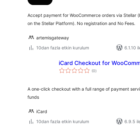
Accept payment for WooCommerce orders via Stellar (b
on the Stellar Platform). No registration and No Fees.
artemisgateway
10dan fazla etkin kurulum
6.1.10 i
iCard Checkout for WooCom
toplam
(0
)
puan
A one-click checkout with a full range of payment serv
funds
iCard
10dan fazla etkin kurulum
6.9.5 il
Yazı