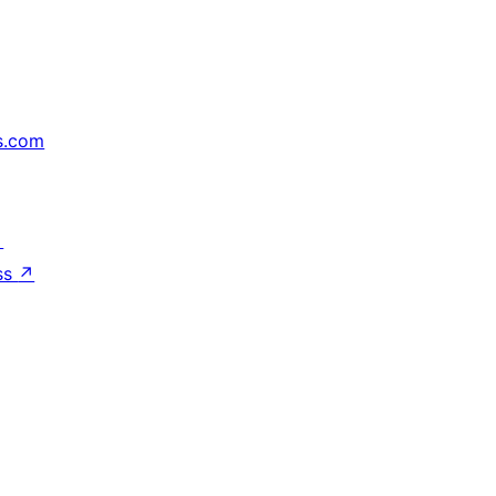
s.com
↗
ss
↗