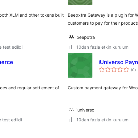
oth XLM and other tokens built
Beepxtra Gateway is a plugin for
customers to pay for their produc
beepxtra
le test edildi
10dan fazla etkin kurulum
merce
iUniverso Pa
t
(0
)
p
ices and regular settlement of
Custom payment gateway for Woo
iuniverso
e test edildi
10dan fazla etkin kurulum