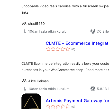
Shoppable video reels carousel with a fullscreen swip
links.
shad5450
10dan fazla etkin kurulum
7.0.2 il
CLMTE – Ecommerce Integrat
toplam
(0
)
puan
CLMTE Ecommerce integration easily allows your custom
purchases in your WooCommerce shop. Read more at 
Alice Heiman
10dan fazla etkin kurulum
5.8.13 i
Artemis Payment Gateway f
toplam
(0
)
puan