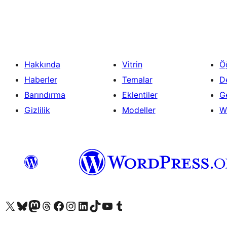
sayfalaması
Hakkında
Vitrin
Ö
Haberler
Temalar
D
Barındırma
Eklentiler
Ge
Gizlilik
Modeller
W
X (eski Twitter) hesabımıza bakın
Bluesky hesabımızı ziyaret edin
Mastodon hesabımızı ziyaret edin
Threads hesabımızı ziyaret edin
Facebook sayfamızı ziyaret edin
Instagram hesabımızı ziyaret edin
LinkedIn hesabımızı ziyaret edin
TikTok hesabımızı ziyaret edin
YouTube kanalımızı ziyaret edin
Tumblr hesabımızı ziyaret edin