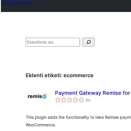
Plugin Directory
Ara
Eklenti etiketi:
ecommerce
Payment Gateway Remise f
toplam
(0
)
puan
This plugin adds the functionality to take Remise paym
WooCommerce.