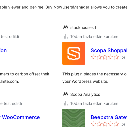
eable viewer and per-reel Buy Now
UsersManager allows you to creat
stackhousesrl
e test edildi
10dan fazla etkin kurulum
ion
Scopa Shoppab
t
(0
)
p
ers to carbon offset their
This plugin places the necessary c
clmte.com.
your Wordpress website.
Scopa Analytics
le test edildi
10dan fazla etkin kurulum
or WooCommerce
Beepxtra Gat
t
(0
)
p