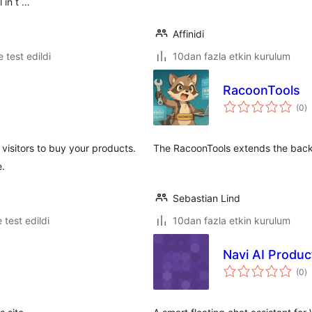
 in t …
Affinidi
le test edildi
10dan fazla etkin kurulum
RacoonTools
t
(0
)
p
visitors to buy your products.
The RacoonTools extends the back
e.
Sebastian Lind
e test edildi
10dan fazla etkin kurulum
Navi AI Produc
t
(0
)
p