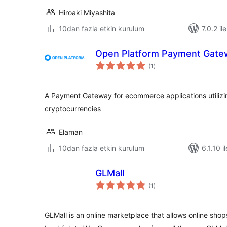
Hiroaki Miyashita
10dan fazla etkin kurulum
7.0.2 il
Open Platform Payment Gat
toplam
(1
)
puan
A Payment Gateway for ecommerce applications utilizin
cryptocurrencies
Elaman
10dan fazla etkin kurulum
6.1.10 i
GLMall
toplam
(1
)
puan
GLMall is an online marketplace that allows online shops 