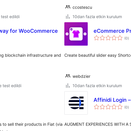
ccostescu
e test edildi
10dan fazla etkin kurulum
eway for WooCommerce
eCommerce Pro
t
(0
)
p
g blockchain infrastructure and
Create beautiful slider easy Shor
webdzier
le test edildi
10dan fazla etkin kurulum
Affinidi Login
t
(0
)
p
to sell their products in Fiat (via
AUGMENT EXPERIENCES WITH A S