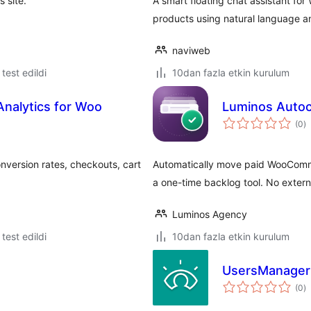
 site.
A smart floating chat assistant f
products using natural language a
naviweb
e test edildi
10dan fazla etkin kurulum
nalytics for Woo
Luminos Auto
t
(0
)
p
version rates, checkouts, cart
Automatically move paid WooComme
a one-time backlog tool. No extern
Luminos Agency
e test edildi
10dan fazla etkin kurulum
UsersManager
t
(0
)
p