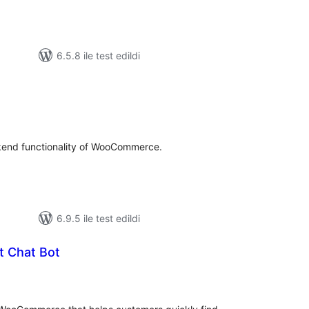
6.5.8 ile test edildi
oplam
uan
end functionality of WooCommerce.
6.9.5 ile test edildi
t Chat Bot
oplam
uan