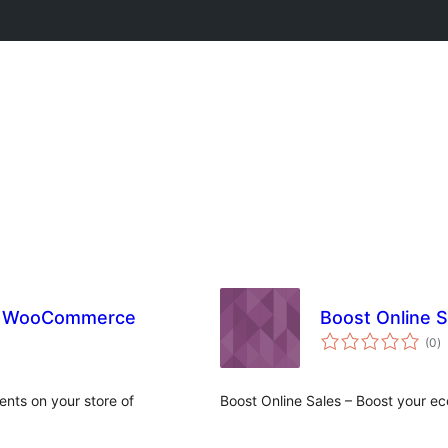
or WooCommerce
Boost Online S
t
(0
)
p
ents on your store of
Boost Online Sales – Boost your e