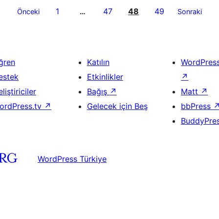
1
47
48
49
Önceki
…
Sonraki
ğren
Katılın
WordPres
estek
Etkinlikler
↗
liştiriciler
Bağış
↗
Matt
↗
ordPress.tv
↗
Gelecek için Beş
bbPress
BuddyPre
WordPress Türkiye