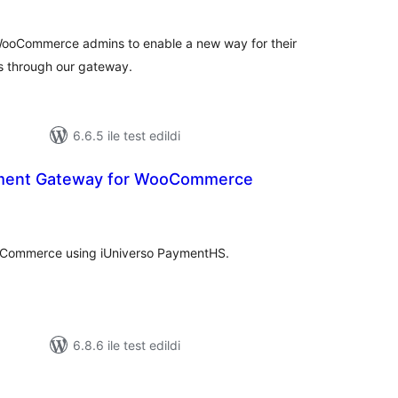
 WooCommerce admins to enable a new way for their
ts through our gateway.
6.6.5 ile test edildi
yment Gateway for WooCommerce
oplam
uan
Commerce using iUniverso PaymentHS.
6.8.6 ile test edildi