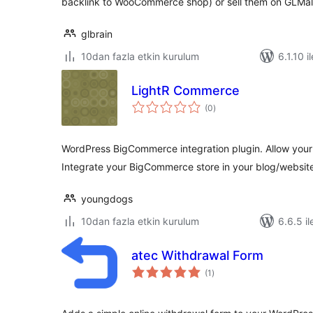
backlink to WooCommerce shop) or sell them on GLMall
glbrain
10dan fazla etkin kurulum
6.1.10 i
LightR Commerce
toplam
(0
)
puan
WordPress BigCommerce integration plugin. Allow your 
Integrate your BigCommerce store in your blog/websit
youngdogs
10dan fazla etkin kurulum
6.6.5 il
atec Withdrawal Form
toplam
(1
)
puan