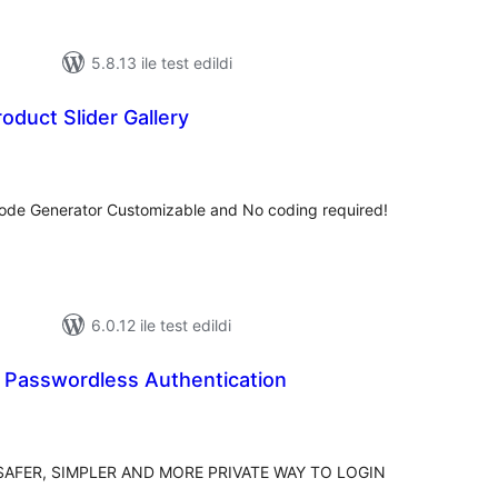
5.8.13 ile test edildi
duct Slider Gallery
oplam
uan
tcode Generator Customizable and No coding required!
6.0.12 ile test edildi
 – Passwordless Authentication
oplam
uan
AFER, SIMPLER AND MORE PRIVATE WAY TO LOGIN