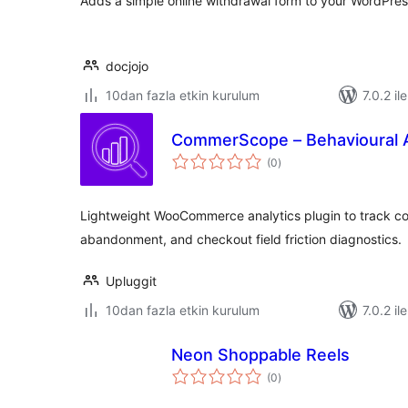
Adds a simple online withdrawal form to your WordPress
docjojo
10dan fazla etkin kurulum
7.0.2 il
CommerScope – Behavioural A
toplam
(0
)
puan
Lightweight WooCommerce analytics plugin to track con
abandonment, and checkout field friction diagnostics.
Upluggit
10dan fazla etkin kurulum
7.0.2 il
Neon Shoppable Reels
toplam
(0
)
puan