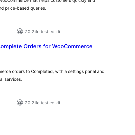
or WooCommerce that helps customers quickly find
nd price-based queries.
7.0.2 ile test edildi
complete Orders for WooCommerce
oplam
uan
rce orders to Completed, with a settings panel and
al services.
7.0.2 ile test edildi
oplam
uan