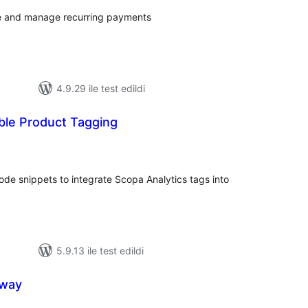
e and manage recurring payments
4.9.29 ile test edildi
le Product Tagging
oplam
uan
ode snippets to integrate Scopa Analytics tags into
5.9.13 ile test edildi
eway
oplam
uan