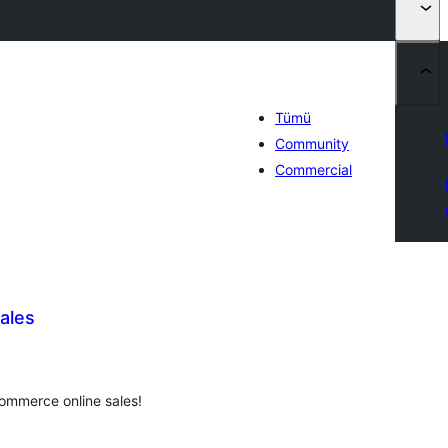
Tümü
Community
Commercial
ales
oplam
uan
commerce online sales!