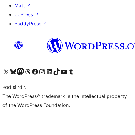
Matt
↗
bbPress
↗
BuddyPress
↗
X (eski Twitter) hesabımıza bakın
Bluesky hesabımızı ziyaret edin
Mastodon hesabımızı ziyaret edin
Threads hesabımızı ziyaret edin
Facebook sayfamızı ziyaret edin
Instagram hesabımızı ziyaret edin
LinkedIn hesabımızı ziyaret edin
TikTok hesabımızı ziyaret edin
YouTube kanalımızı ziyaret edin
Tumblr hesabımızı ziyaret edin
Kod şiirdir.
The WordPress® trademark is the intellectual property
of the WordPress Foundation.