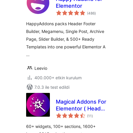
Elementor
toplam
(486
)
puan
HappyAddons packs Header Footer
Builder, Megamenu, Single Post, Archive
Page, Slider Builder, & 500+ Ready
Templates into one powerful Elementor A
…
Leevio
400.000+ etkin kurulum
7.0.3 ile test edildi
Magical Addons For
Elementor ( Header
toplam
Footer Builder, Free
(11
)
puan
Elementor Widgets,
60+ widgets, 100+ sections, 1600+
Elementor