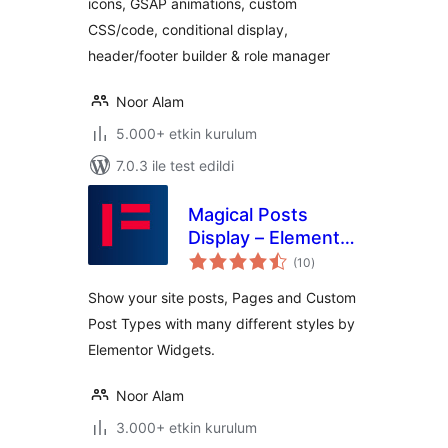
icons, GSAP animations, custom
Templates Library )
CSS/code, conditional display,
header/footer builder & role manager
Noor Alam
5.000+ etkin kurulum
7.0.3 ile test edildi
Magical Posts
Display – Elementor
toplam
Advanced Posts
(10
)
puan
widgets
Show your site posts, Pages and Custom
Post Types with many different styles by
Elementor Widgets.
Noor Alam
3.000+ etkin kurulum