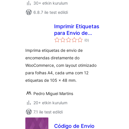
30+ etkin kurulum
6.8.7 ile test edildi
Imprimir Etiquetas
para Envio de
toplam
Encomendas
(0
)
puan
Imprima etiquetas de envio de
encomendas diretamente do
WooCommerce, com layout otimizado
para folhas A4, cada uma com 12
etiquetas de 105 x 48 mm.
Pedro Miguel Martins
20+ etkin kurulum
7.1 ile test edildi
Código de Envio