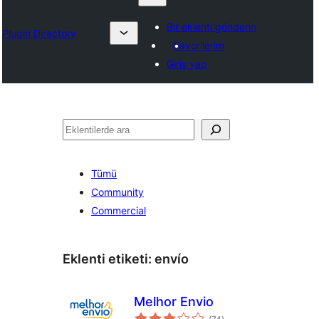
Bir eklenti gönderin
Plugin Directory
Favorilerim
Giriş yap
Ara
Tümü
Community
Commercial
Eklenti etiketi:
envío
Melhor Envio
toplam