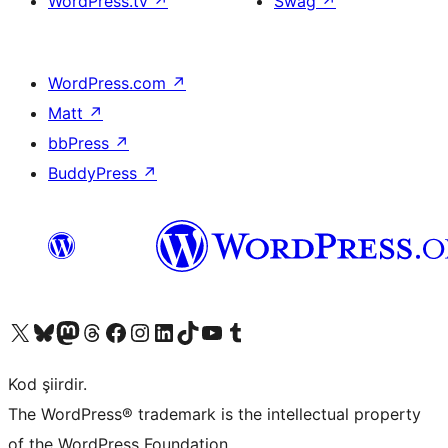
WordPress.tv
↗
Swag
↗
WordPress.com
↗
Matt
↗
bbPress
↗
BuddyPress
↗
X (eski Twitter) hesabımıza bakın
Bluesky hesabımızı ziyaret edin
Mastodon hesabımızı ziyaret edin
Threads hesabımızı ziyaret edin
Facebook sayfamızı ziyaret edin
Instagram hesabımızı ziyaret edin
LinkedIn hesabımızı ziyaret edin
TikTok hesabımızı ziyaret edin
YouTube kanalımızı ziyaret edin
Tumblr hesabımızı ziyaret edin
Kod şiirdir.
The WordPress® trademark is the intellectual property
of the WordPress Foundation.