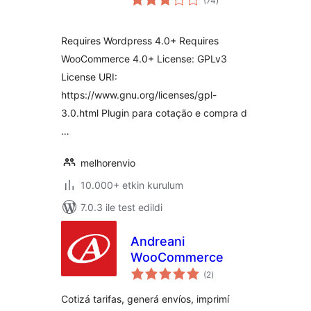
(74
)
puan
Requires Wordpress 4.0+ Requires
WooCommerce 4.0+ License: GPLv3
License URI:
https://www.gnu.org/licenses/gpl-
3.0.html Plugin para cotação e compra d
…
melhorenvio
10.000+ etkin kurulum
7.0.3 ile test edildi
Andreani
WooCommerce
toplam
(2
)
puan
Cotizá tarifas, generá envíos, imprimí