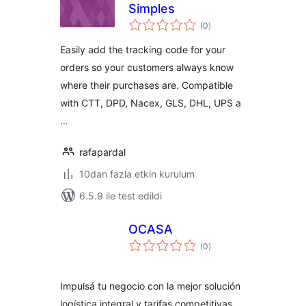
Simples
toplam
(0
)
puan
Easily add the tracking code for your
orders so your customers always know
where their purchases are. Compatible
with CTT, DPD, Nacex, GLS, DHL, UPS a
…
rafapardal
10dan fazla etkin kurulum
6.5.9 ile test edildi
OCASA
toplam
(0
)
puan
Impulsá tu negocio con la mejor solución
logística integral y tarifas competitivas