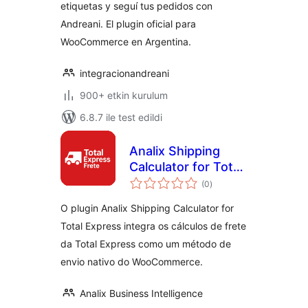
etiquetas y seguí tus pedidos con
Andreani. El plugin oficial para
WooCommerce en Argentina.
integracionandreani
900+ etkin kurulum
6.8.7 ile test edildi
Analix Shipping
Calculator for Total
toplam
Express
(0
)
puan
O plugin Analix Shipping Calculator for
Total Express integra os cálculos de frete
da Total Express como um método de
envio nativo do WooCommerce.
Analix Business Intelligence