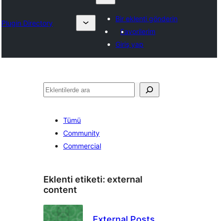
Bir eklenti gönderin
Plugin Directory
Favorilerim
Giriş yap
Ara
Tümü
Community
Commercial
Eklenti etiketi:
external
content
External Posts