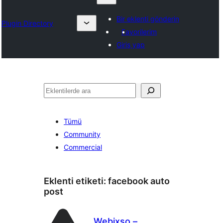
Bir eklenti gönderin
Plugin Directory
Favorilerim
Giriş yap
Ara
Tümü
Community
Commercial
Eklenti etiketi:
facebook auto
post
Webixso –