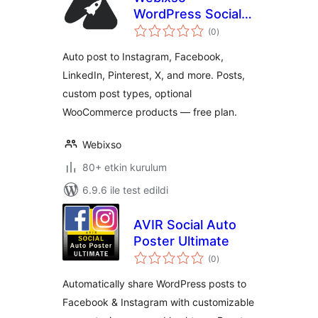
WordPress Social
toplam
Media Auto Post &
(0
)
puan
Scheduler
Auto post to Instagram, Facebook,
LinkedIn, Pinterest, X, and more. Posts,
custom post types, optional
WooCommerce products — free plan.
Webixso
80+ etkin kurulum
6.9.6 ile test edildi
AVIR Social Auto
Poster Ultimate
toplam
(0
)
puan
Automatically share WordPress posts to
Facebook & Instagram with customizable