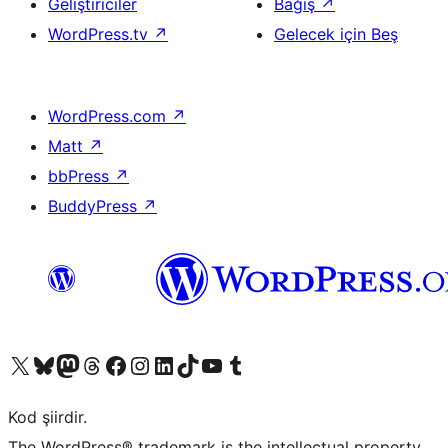
Geliştiriciler
Bağış
↗
WordPress.tv
↗
Gelecek için Beş
WordPress.com
↗
Matt
↗
bbPress
↗
BuddyPress
↗
X (eski Twitter) hesabımıza bakın
Bluesky hesabımızı ziyaret edin
Mastodon hesabımızı ziyaret edin
Threads hesabımızı ziyaret edin
Facebook sayfamızı ziyaret edin
Instagram hesabımızı ziyaret edin
LinkedIn hesabımızı ziyaret edin
TikTok hesabımızı ziyaret edin
YouTube kanalımızı ziyaret edin
Tumblr hesabımızı ziyaret edin
Kod şiirdir.
The WordPress® trademark is the intellectual property