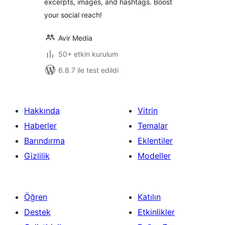
excerpts, images, and hashtags. Boost
your social reach!
Avir Media
50+ etkin kurulum
6.8.7 ile test edildi
Hakkında
Vitrin
Haberler
Temalar
Barındırma
Eklentiler
Gizlilik
Modeller
Öğren
Katılın
Destek
Etkinlikler