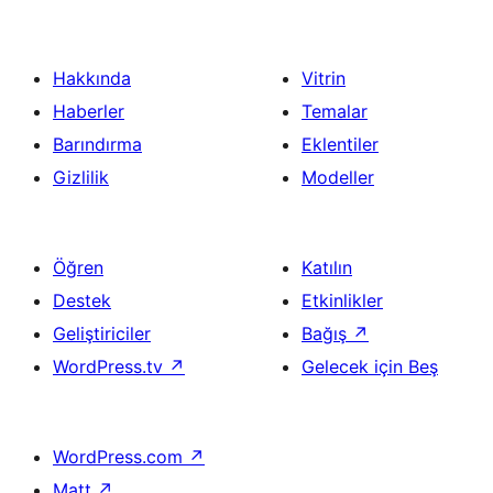
Hakkında
Vitrin
Haberler
Temalar
Barındırma
Eklentiler
Gizlilik
Modeller
Öğren
Katılın
Destek
Etkinlikler
Geliştiriciler
Bağış
↗
WordPress.tv
↗
Gelecek için Beş
WordPress.com
↗
Matt
↗