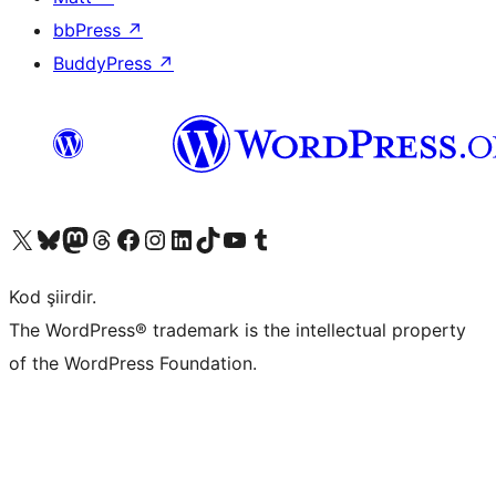
bbPress
↗
BuddyPress
↗
X (eski Twitter) hesabımıza bakın
Bluesky hesabımızı ziyaret edin
Mastodon hesabımızı ziyaret edin
Threads hesabımızı ziyaret edin
Facebook sayfamızı ziyaret edin
Instagram hesabımızı ziyaret edin
LinkedIn hesabımızı ziyaret edin
TikTok hesabımızı ziyaret edin
YouTube kanalımızı ziyaret edin
Tumblr hesabımızı ziyaret edin
Kod şiirdir.
The WordPress® trademark is the intellectual property
of the WordPress Foundation.