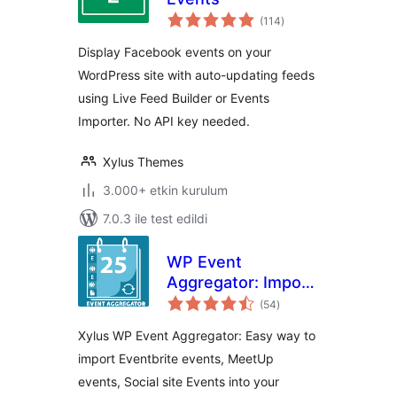
toplam
(114
)
puan
Display Facebook events on your
WordPress site with auto-updating feeds
using Live Feed Builder or Events
Importer. No API key needed.
Xylus Themes
3.000+ etkin kurulum
7.0.3 ile test edildi
WP Event
Aggregator: Import
toplam
Eventbrite events,
(54
)
puan
Meetup events,
Xylus WP Event Aggregator: Easy way to
social events and
import Eventbrite events, MeetUp
any iCal Events into
events, Social site Events into your
Event Calendar