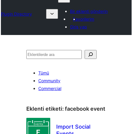
Bir eklenti gönderin
Plugin Directory
Favorilerim
Giriş yap
Ara
Tümü
Community
Commercial
Eklenti etiketi:
facebook event
Import Social
Events