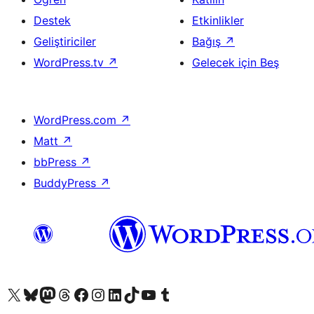
Destek
Etkinlikler
Geliştiriciler
Bağış
↗
WordPress.tv
↗
Gelecek için Beş
WordPress.com
↗
Matt
↗
bbPress
↗
BuddyPress
↗
X (eski Twitter) hesabımıza bakın
Bluesky hesabımızı ziyaret edin
Mastodon hesabımızı ziyaret edin
Threads hesabımızı ziyaret edin
Facebook sayfamızı ziyaret edin
Instagram hesabımızı ziyaret edin
LinkedIn hesabımızı ziyaret edin
TikTok hesabımızı ziyaret edin
YouTube kanalımızı ziyaret edin
Tumblr hesabımızı ziyaret edin