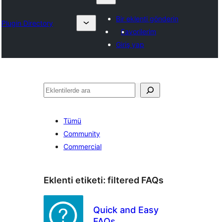
Bir eklenti gönderin
Plugin Directory
Favorilerim
Giriş yap
Ara
Tümü
Community
Commercial
Eklenti etiketi:
filtered FAQs
Quick and Easy
FAQs