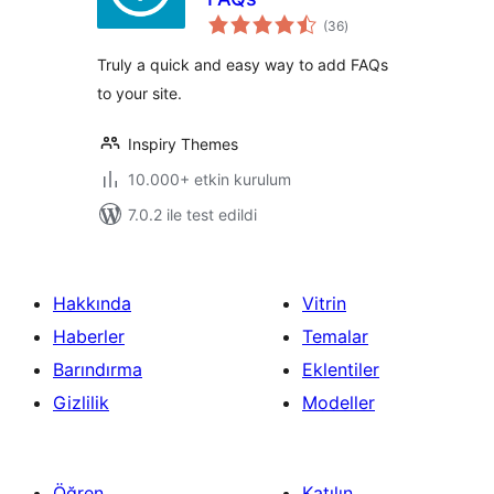
toplam
(36
)
puan
Truly a quick and easy way to add FAQs
to your site.
Inspiry Themes
10.000+ etkin kurulum
7.0.2 ile test edildi
Hakkında
Vitrin
Haberler
Temalar
Barındırma
Eklentiler
Gizlilik
Modeller
Öğren
Katılın