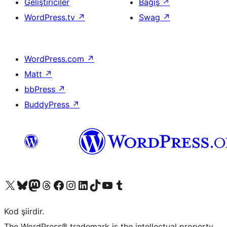
Geliştiriciler
Bağış
↗
WordPress.tv
↗
Swag
↗
WordPress.com
↗
Matt
↗
bbPress
↗
BuddyPress
↗
X (eski Twitter) hesabımıza bakın
Bluesky hesabımızı ziyaret edin
Mastodon hesabımızı ziyaret edin
Threads hesabımızı ziyaret edin
Facebook sayfamızı ziyaret edin
Instagram hesabımızı ziyaret edin
LinkedIn hesabımızı ziyaret edin
TikTok hesabımızı ziyaret edin
YouTube kanalımızı ziyaret edin
Tumblr hesabımızı ziyaret edin
Kod şiirdir.
The WordPress® trademark is the intellectual property