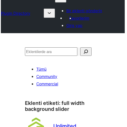
Bir eklenti gönderin
Plugin Directory
Favorilerim
Giriş yap
Ara
Tümü
Community
Commercial
Eklenti etiketi:
full width
background slider
Unlimited