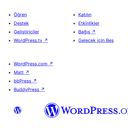
Öğren
Katılın
Destek
Etkinlikler
Geliştiriciler
Bağış
↗
WordPress.tv
↗
Gelecek için Beş
WordPress.com
↗
Matt
↗
bbPress
↗
BuddyPress
↗