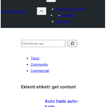
Bir eklenti gönderin
Plugin Directory
Favorilerim
Giriş yap
Ara
Tümü
Community
Commercial
Eklenti etiketi:
get content
Auto hads auto-
hads