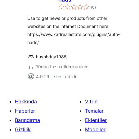
toplam
(0
)
puan
Use to get news or products from other
websites on the internet Document here:
https://www.kadrealestate.com/plugins/auto-
hads/
huynhduy1985
10dan fazla etkin kurulum
4.9.29 ile test edildi
Hakkında
Vitrin
Haberler
Temalar
Barındırma
Eklentiler
Gizlilik
Modeller