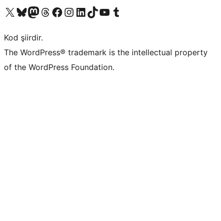
X (eski Twitter) hesabımıza bakın
Bluesky hesabımızı ziyaret edin
Mastodon hesabımızı ziyaret edin
Threads hesabımızı ziyaret edin
Facebook sayfamızı ziyaret edin
Instagram hesabımızı ziyaret edin
LinkedIn hesabımızı ziyaret edin
TikTok hesabımızı ziyaret edin
YouTube kanalımızı ziyaret edin
Tumblr hesabımızı ziyaret edin
Kod şiirdir.
The WordPress® trademark is the intellectual property
of the WordPress Foundation.