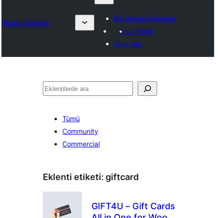
Bir eklenti gönderin
Plugin Directory
Favorilerim
Giriş yap
Ara
Tümü
Community
Commercial
Eklenti etiketi:
giftcard
GIFT4U – Gift Cards
All in One for Woo