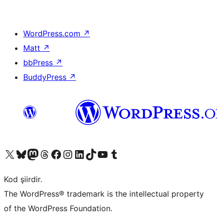
WordPress.com
↗
Matt
↗
bbPress
↗
BuddyPress
↗
X (eski Twitter) hesabımıza bakın
Bluesky hesabımızı ziyaret edin
Mastodon hesabımızı ziyaret edin
Threads hesabımızı ziyaret edin
Facebook sayfamızı ziyaret edin
Instagram hesabımızı ziyaret edin
LinkedIn hesabımızı ziyaret edin
TikTok hesabımızı ziyaret edin
YouTube kanalımızı ziyaret edin
Tumblr hesabımızı ziyaret edin
Kod şiirdir.
The WordPress® trademark is the intellectual property
of the WordPress Foundation.