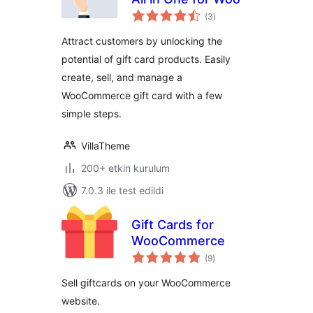
toplam
(3
)
puan
Attract customers by unlocking the
potential of gift card products. Easily
create, sell, and manage a
WooCommerce gift card with a few
simple steps.
VillaTheme
200+ etkin kurulum
7.0.3 ile test edildi
Gift Cards for
WooCommerce
toplam
(9
)
puan
Sell giftcards on your WooCommerce
website.