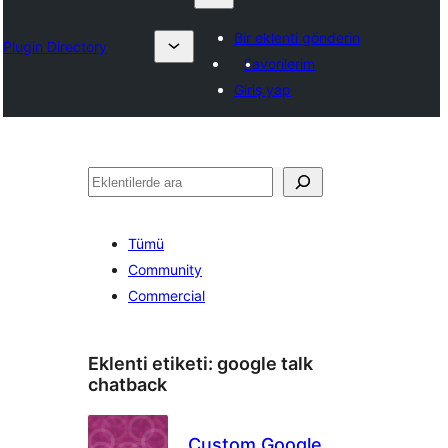
Bir eklenti gönderin
Plugin Directory
Favorilerim
Giriş yap
Ara
Tümü
Community
Commercial
Eklenti etiketi:
google talk
chatback
Custom Google