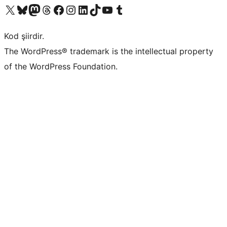
X (eski Twitter) hesabımıza bakın
Bluesky hesabımızı ziyaret edin
Mastodon hesabımızı ziyaret edin
Threads hesabımızı ziyaret edin
Facebook sayfamızı ziyaret edin
Instagram hesabımızı ziyaret edin
LinkedIn hesabımızı ziyaret edin
TikTok hesabımızı ziyaret edin
YouTube kanalımızı ziyaret edin
Tumblr hesabımızı ziyaret edin
Kod şiirdir.
The WordPress® trademark is the intellectual property
of the WordPress Foundation.