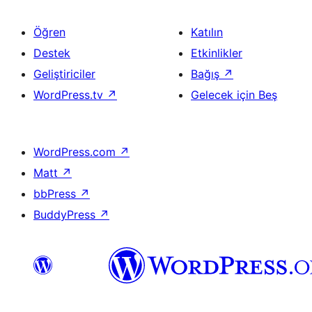
Öğren
Katılın
Destek
Etkinlikler
Geliştiriciler
Bağış
↗
WordPress.tv
↗
Gelecek için Beş
WordPress.com
↗
Matt
↗
bbPress
↗
BuddyPress
↗