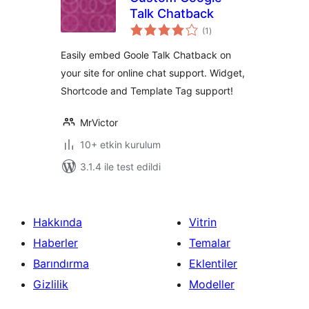
Talk Chatback
toplam
(1
)
puan
Easily embed Goole Talk Chatback on
your site for online chat support. Widget,
Shortcode and Template Tag support!
MrVictor
10+ etkin kurulum
3.1.4 ile test edildi
Hakkında
Vitrin
Haberler
Temalar
Barındırma
Eklentiler
Gizlilik
Modeller