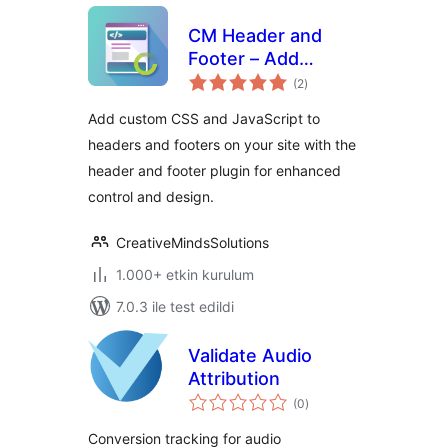
CM Header and
Footer – Add
toplam
custom scripts and
(2
)
puan
styles to your
Add custom CSS and JavaScript to
header and footer
headers and footers on your site with the
with ease
header and footer plugin for enhanced
control and design.
CreativeMindsSolutions
1.000+ etkin kurulum
7.0.3 ile test edildi
Validate Audio
Attribution
toplam
(0
)
puan
Conversion tracking for audio