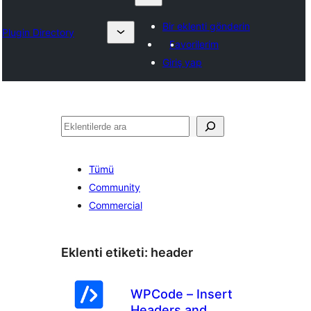
Bir eklenti gönderin
Plugin Directory
Favorilerim
Giriş yap
Ara
Tümü
Community
Commercial
Eklenti etiketi:
header
WPCode – Insert
Headers and