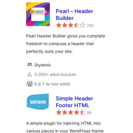
Pearl – Header
Builder
toplam
(13
)
puan
Pearl Header Builder gives you complete
freedom to compose a header that
perfectly suits your site.
Stylemix
5.000+ etkin kurulum
6.8.7 ile test edildi
Simple Header
Footer HTML
toplam
(9
)
puan
A simple plugin for injecting HTML into
various places in your WordPress theme