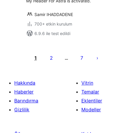
My Header For Astra is activated.
Samir IHADDADENE
700+ etkin kurulum
6.9.6 ile test edildi
Yazı
sayfalaması
1
2
7
…
Hakkında
Vitrin
Haberler
Temalar
Barındırma
Eklentiler
Gizlilik
Modeller