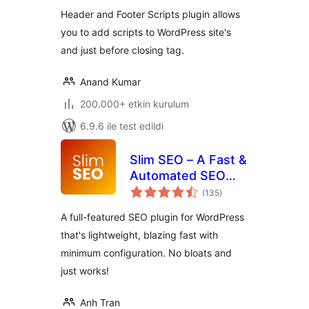
Header and Footer Scripts plugin allows
you to add scripts to WordPress site's
and just before closing tag.
Anand Kumar
200.000+ etkin kurulum
6.9.6 ile test edildi
Slim SEO – A Fast &
Automated SEO
toplam
Plugin For
(135
)
puan
WordPress
A full-featured SEO plugin for WordPress
that's lightweight, blazing fast with
minimum configuration. No bloats and
just works!
Anh Tran