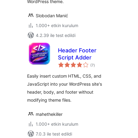
WordPress theme.
Slobodan Manić
1.000+ etkin kurulum
4.2.39 ile test edildi
Header Footer
Script Adder
toplam
(7
)
puan
Easily insert custom HTML, CSS, and
JavaScript into your WordPress site's
header, body, and footer without
modifying theme files.
mahethekiller
1.000+ etkin kurulum
7.0.3 ile test edildi