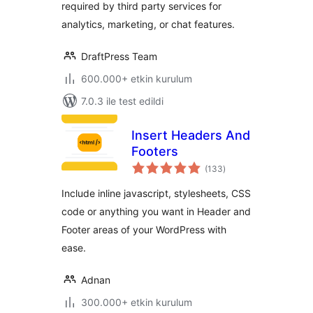
required by third party services for
analytics, marketing, or chat features.
DraftPress Team
600.000+ etkin kurulum
7.0.3 ile test edildi
Insert Headers And
Footers
toplam
(133
)
puan
Include inline javascript, stylesheets, CSS
code or anything you want in Header and
Footer areas of your WordPress with
ease.
Adnan
300.000+ etkin kurulum