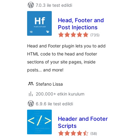
7.0.3 ile test edildi
Head, Footer and
Post Injections
toplam
(735
)
puan
Head and Footer plugin lets you to add
HTML code to the head and footer
sections of your site pages, inside
posts… and more!
Stefano Lissa
200.000+ etkin kurulum
6.9.6 ile test edildi
Header and Footer
Scripts
toplam
(58
)
puan