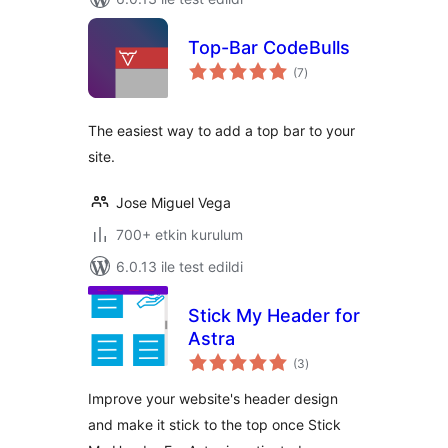
Top-Bar CodeBulls
toplam
(7
)
puan
The easiest way to add a top bar to your
site.
Jose Miguel Vega
700+ etkin kurulum
6.0.13 ile test edildi
Stick My Header for
Astra
toplam
(3
)
puan
Improve your website's header design
and make it stick to the top once Stick