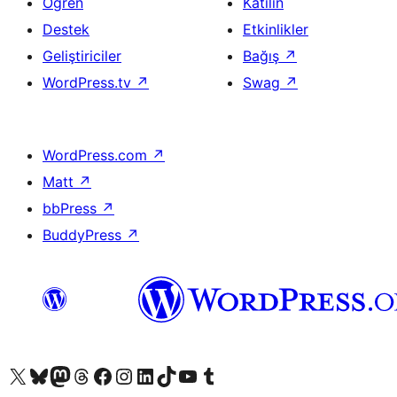
Öğren
Katılın
Destek
Etkinlikler
Geliştiriciler
Bağış
↗
WordPress.tv
↗
Swag
↗
WordPress.com
↗
Matt
↗
bbPress
↗
BuddyPress
↗
X (eski Twitter) hesabımıza bakın
Bluesky hesabımızı ziyaret edin
Mastodon hesabımızı ziyaret edin
Threads hesabımızı ziyaret edin
Facebook sayfamızı ziyaret edin
Instagram hesabımızı ziyaret edin
LinkedIn hesabımızı ziyaret edin
TikTok hesabımızı ziyaret edin
YouTube kanalımızı ziyaret edin
Tumblr hesabımızı ziyaret edin