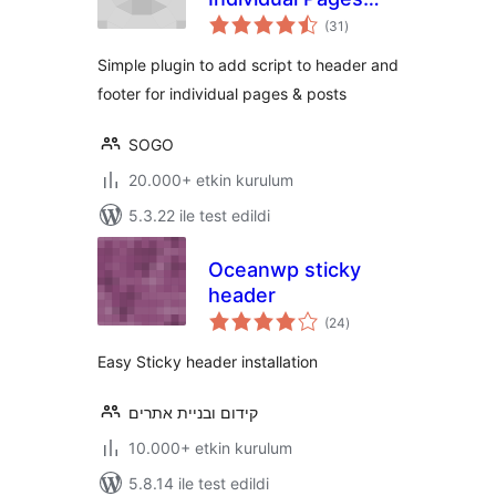
toplam
Header Footer
(31
)
puan
Simple plugin to add script to header and
footer for individual pages & posts
SOGO
20.000+ etkin kurulum
5.3.22 ile test edildi
Oceanwp sticky
header
toplam
(24
)
puan
Easy Sticky header installation
קידום ובניית אתרים
10.000+ etkin kurulum
5.8.14 ile test edildi