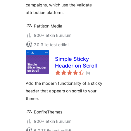
campaigns, which use the Validate
attribution platform.
Pattison Media
900+ etkin kurulum
7.0.3 ile test edildi
Simple Sticky
Header on Scroll
toplam
(6
)
puan
Add the modern functionality of a sticky
header that appears on scroll to your
theme.
BonfireThemes
900+ etkin kurulum
6.0.13 ile test edildi