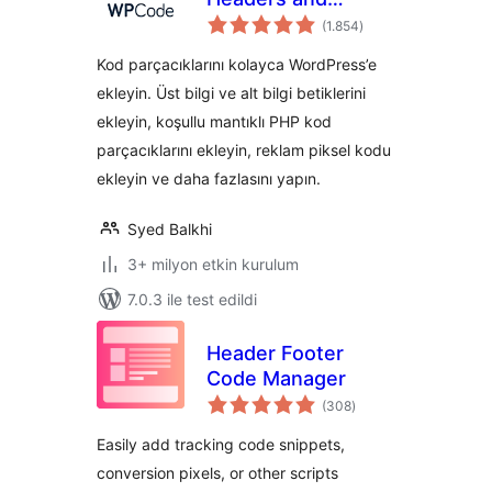
toplam
Footers + Özel Kod
(1.854
)
puan
Parçacıkları –
Kod parçacıklarını kolayca WordPress’e
WordPress Kod
ekleyin. Üst bilgi ve alt bilgi betiklerini
Yöneticisi
ekleyin, koşullu mantıklı PHP kod
parçacıklarını ekleyin, reklam piksel kodu
ekleyin ve daha fazlasını yapın.
Syed Balkhi
3+ milyon etkin kurulum
7.0.3 ile test edildi
Header Footer
Code Manager
toplam
(308
)
puan
Easily add tracking code snippets,
conversion pixels, or other scripts