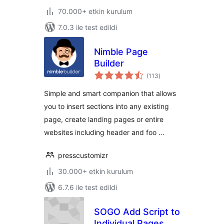
70.000+ etkin kurulum
7.0.3 ile test edildi
Nimble Page
Builder
toplam
(113
)
puan
Simple and smart companion that allows
you to insert sections into any existing
page, create landing pages or entire
websites including header and foo …
presscustomizr
30.000+ etkin kurulum
6.7.6 ile test edildi
SOGO Add Script to
Individual Pages