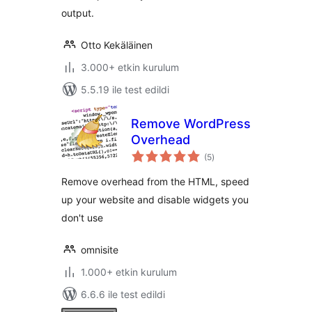
output.
Otto Kekäläinen
3.000+ etkin kurulum
5.5.19 ile test edildi
Remove WordPress
Overhead
toplam
(5
)
puan
Remove overhead from the HTML, speed
up your website and disable widgets you
don't use
omnisite
1.000+ etkin kurulum
6.6.6 ile test edildi