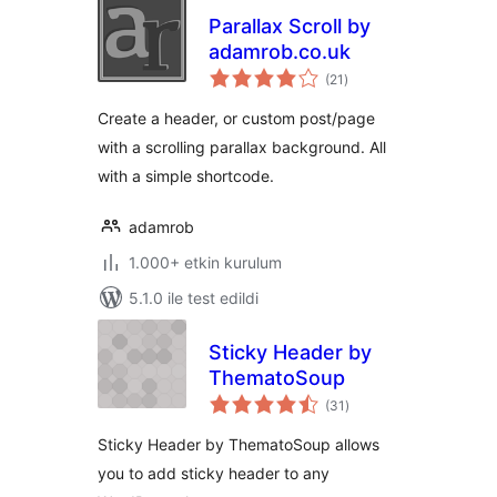
Parallax Scroll by
adamrob.co.uk
toplam
(21
)
puan
Create a header, or custom post/page
with a scrolling parallax background. All
with a simple shortcode.
adamrob
1.000+ etkin kurulum
5.1.0 ile test edildi
Sticky Header by
ThematoSoup
toplam
(31
)
puan
Sticky Header by ThematoSoup allows
you to add sticky header to any