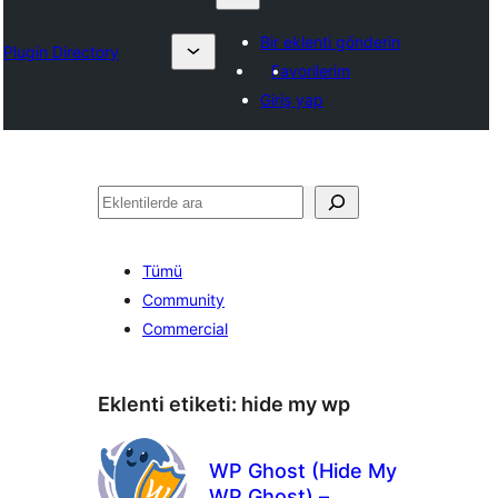
Bir eklenti gönderin
Plugin Directory
Favorilerim
Giriş yap
Ara
Tümü
Community
Commercial
Eklenti etiketi:
hide my wp
WP Ghost (Hide My
WP Ghost) –