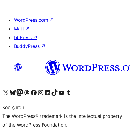
WordPress.com
↗
Matt
↗
bbPress
↗
BuddyPress
↗
X (eski Twitter) hesabımıza bakın
Bluesky hesabımızı ziyaret edin
Mastodon hesabımızı ziyaret edin
Threads hesabımızı ziyaret edin
Facebook sayfamızı ziyaret edin
Instagram hesabımızı ziyaret edin
LinkedIn hesabımızı ziyaret edin
TikTok hesabımızı ziyaret edin
YouTube kanalımızı ziyaret edin
Tumblr hesabımızı ziyaret edin
Kod şiirdir.
The WordPress® trademark is the intellectual property
of the WordPress Foundation.