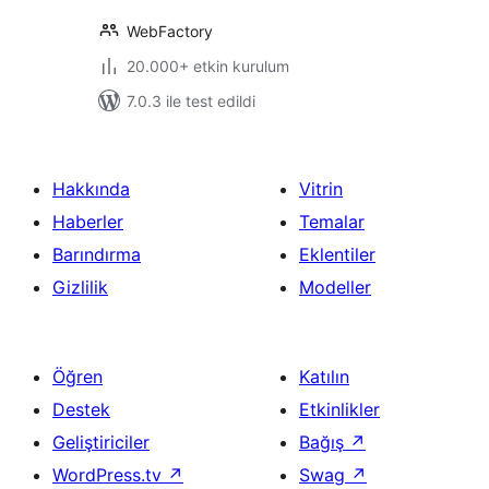
WebFactory
20.000+ etkin kurulum
7.0.3 ile test edildi
Hakkında
Vitrin
Haberler
Temalar
Barındırma
Eklentiler
Gizlilik
Modeller
Öğren
Katılın
Destek
Etkinlikler
Geliştiriciler
Bağış
↗
WordPress.tv
↗
Swag
↗