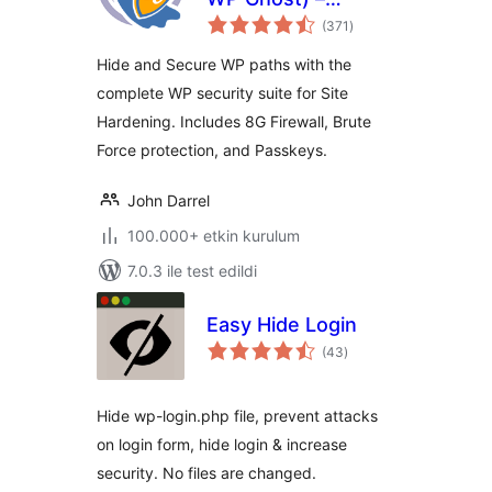
toplam
Security & Firewall
(371
)
puan
Hide and Secure WP paths with the
complete WP security suite for Site
Hardening. Includes 8G Firewall, Brute
Force protection, and Passkeys.
John Darrel
100.000+ etkin kurulum
7.0.3 ile test edildi
Easy Hide Login
toplam
(43
)
puan
Hide wp-login.php file, prevent attacks
on login form, hide login & increase
security. No files are changed.