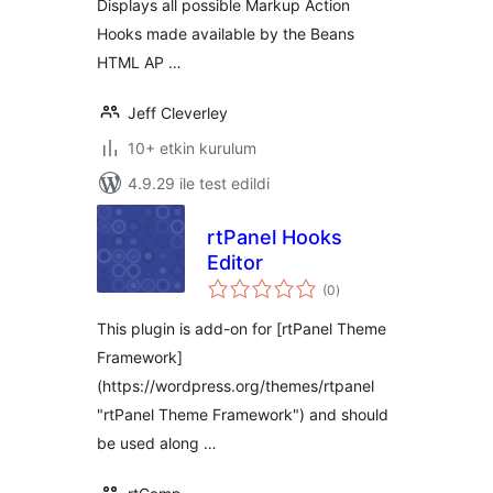
Displays all possible Markup Action
Hooks made available by the Beans
HTML AP …
Jeff Cleverley
10+ etkin kurulum
4.9.29 ile test edildi
rtPanel Hooks
Editor
toplam
(0
)
puan
This plugin is add-on for [rtPanel Theme
Framework]
(https://wordpress.org/themes/rtpanel
"rtPanel Theme Framework") and should
be used along …