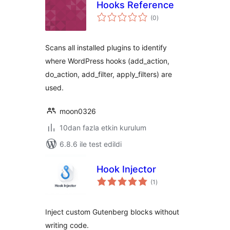
Hooks Reference
toplam
(0
)
puan
Scans all installed plugins to identify
where WordPress hooks (add_action,
do_action, add_filter, apply_filters) are
used.
moon0326
10dan fazla etkin kurulum
6.8.6 ile test edildi
Hook Injector
toplam
(1
)
puan
Inject custom Gutenberg blocks without
writing code.