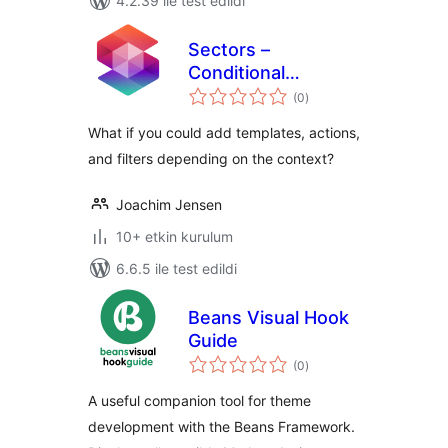
4.2.39 ile test edildi
Sectors –
Conditional
toplam
Templates & Hooks
(0
)
puan
What if you could add templates, actions,
and filters depending on the context?
Joachim Jensen
10+ etkin kurulum
6.6.5 ile test edildi
Beans Visual Hook
Guide
toplam
(0
)
puan
A useful companion tool for theme
development with the Beans Framework.