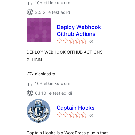
10+ etkin kurulum
3.5.2 ile test edildi
Deploy Webhook
Github Actions
toplam
(0
)
puan
DEPLOY WEBHOOK GITHUB ACTIONS
PLUGIN
nicolasdra
10+ etkin kurulum
6.1.10 ile test edildi
Captain Hooks
toplam
(0
)
puan
Captain Hooks is a WordPress plugin that