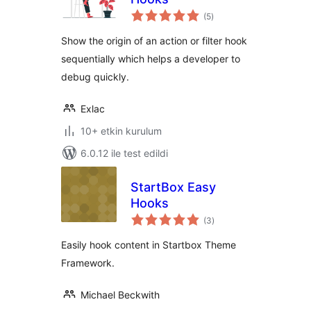
toplam
(5
)
puan
Show the origin of an action or filter hook
sequentially which helps a developer to
debug quickly.
Exlac
10+ etkin kurulum
6.0.12 ile test edildi
StartBox Easy
Hooks
toplam
(3
)
puan
Easily hook content in Startbox Theme
Framework.
Michael Beckwith