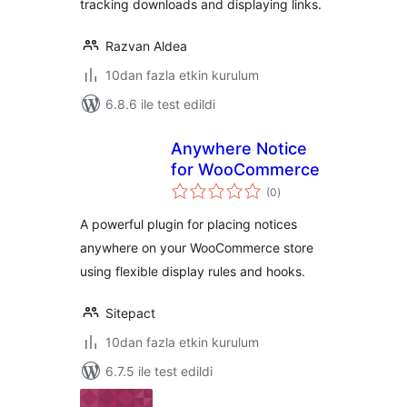
tracking downloads and displaying links.
Razvan Aldea
10dan fazla etkin kurulum
6.8.6 ile test edildi
Anywhere Notice
for WooCommerce
toplam
(0
)
puan
A powerful plugin for placing notices
anywhere on your WooCommerce store
using flexible display rules and hooks.
Sitepact
10dan fazla etkin kurulum
6.7.5 ile test edildi