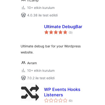
rtCamp
10+ etkin kurulum
4.0.38 ile test edildi
Ultimate DebugBar
toplam
(3
)
puan
Ultimate debug bar for your Wordpress
website.
Avram
10+ etkin kurulum
7.0.2 ile test edildi
WP Events Hooks
Listeners
toplam
(0
)
puan