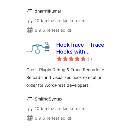
dharmilkumar
10dan fazla etkin kurulum
6.9.5 ile test edildi
HookTrace – Trace
Hooks with
toplam
Precision
(1
)
puan
Cross-Plugin Debug & Trace Recorder –
Records and visualizes hook execution
order for WordPress developers.
SmilingSyntax
10dan fazla etkin kurulum
6.9.5 ile test edildi
Yazı