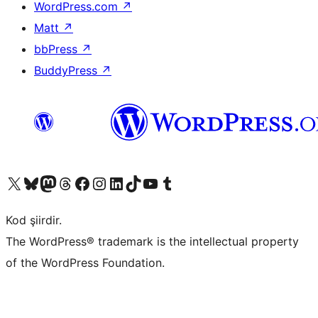
WordPress.com
↗
Matt
↗
bbPress
↗
BuddyPress
↗
X (eski Twitter) hesabımıza bakın
Bluesky hesabımızı ziyaret edin
Mastodon hesabımızı ziyaret edin
Threads hesabımızı ziyaret edin
Facebook sayfamızı ziyaret edin
Instagram hesabımızı ziyaret edin
LinkedIn hesabımızı ziyaret edin
TikTok hesabımızı ziyaret edin
YouTube kanalımızı ziyaret edin
Tumblr hesabımızı ziyaret edin
Kod şiirdir.
The WordPress® trademark is the intellectual property
of the WordPress Foundation.