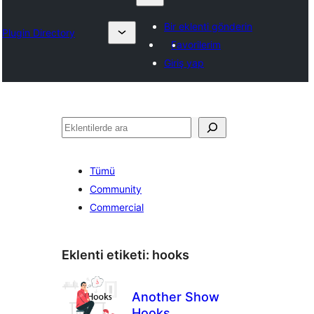
Bir eklenti gönderin
Plugin Directory
Favorilerim
Giriş yap
Ara
Tümü
Community
Commercial
Eklenti etiketi:
hooks
Another Show
Hooks