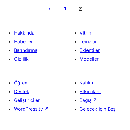
sayfalaması
1
2
Hakkında
Vitrin
Haberler
Temalar
Barındırma
Eklentiler
Gizlilik
Modeller
Öğren
Katılın
Destek
Etkinlikler
Geliştiriciler
Bağış
↗
WordPress.tv
↗
Gelecek için Beş