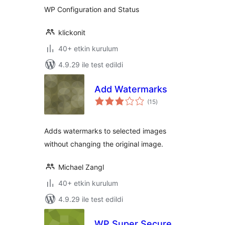
WP Configuration and Status
klickonit
40+ etkin kurulum
4.9.29 ile test edildi
Add Watermarks
toplam
(15
)
puan
Adds watermarks to selected images
without changing the original image.
Michael Zangl
40+ etkin kurulum
4.9.29 ile test edildi
WP Super Secure