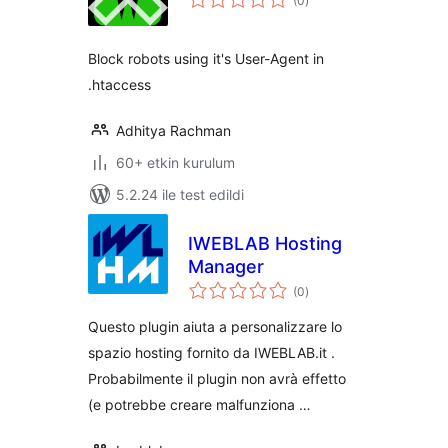
(0
)
puan
Block robots using it's User-Agent in
.htaccess
Adhitya Rachman
60+ etkin kurulum
5.2.24 ile test edildi
IWEBLAB Hosting
Manager
toplam
(0
)
puan
Questo plugin aiuta a personalizzare lo
spazio hosting fornito da IWEBLAB.it .
Probabilmente il plugin non avrà effetto
(e potrebbe creare malfunziona …