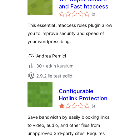
and Fast htaccess
toplam
(0
)
puan
This essential .htaccess rules plugin allow
you to improve security and speed of
your wordpress blog.
Andrea Pernici
30+ etkin kurulum
2.9.2 ile test edildi
Configurable
Hotlink Protection
toplam
(4
)
puan
Save bandwidth by easily blocking links
to video, audio, and other files from
unapproved 3rd-party sites. Requires