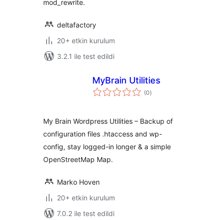
mod_rewrite.
deltafactory
20+ etkin kurulum
3.2.1 ile test edildi
MyBrain Utilities
toplam
(0
)
puan
My Brain Wordpress Utilities – Backup of
configuration files .htaccess and wp-
config, stay logged-in longer & a simple
OpenStreetMap Map.
Marko Hoven
20+ etkin kurulum
7.0.2 ile test edildi