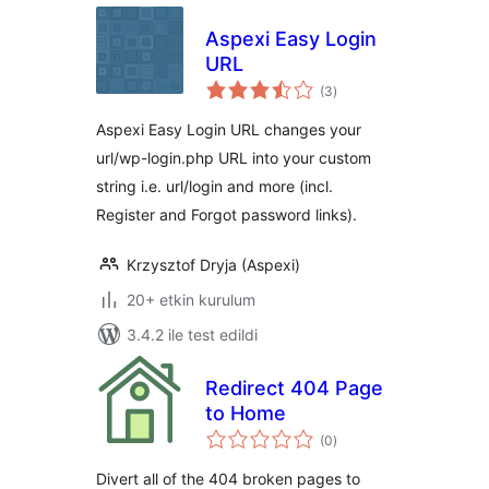
Aspexi Easy Login
URL
toplam
(3
)
puan
Aspexi Easy Login URL changes your
url/wp-login.php URL into your custom
string i.e. url/login and more (incl.
Register and Forgot password links).
Krzysztof Dryja (Aspexi)
20+ etkin kurulum
3.4.2 ile test edildi
Redirect 404 Page
to Home
toplam
(0
)
puan
Divert all of the 404 broken pages to