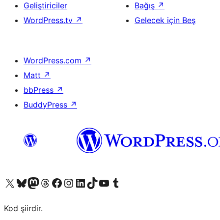
Geliştiriciler
Bağış
↗
WordPress.tv
↗
Gelecek için Beş
WordPress.com
↗
Matt
↗
bbPress
↗
BuddyPress
↗
X (eski Twitter) hesabımıza bakın
Bluesky hesabımızı ziyaret edin
Mastodon hesabımızı ziyaret edin
Threads hesabımızı ziyaret edin
Facebook sayfamızı ziyaret edin
Instagram hesabımızı ziyaret edin
LinkedIn hesabımızı ziyaret edin
TikTok hesabımızı ziyaret edin
YouTube kanalımızı ziyaret edin
Tumblr hesabımızı ziyaret edin
Kod şiirdir.