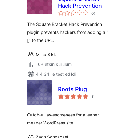
Hack Prevention
toplam
(0
)
puan
The Square Bracket Hack Prevention
plugin prevents hackers from adding a "
[" to the URL.
Miina Sikk
10+ etkin kurulum
4.4.34 ile test edildi
Roots Plug
toplam
(1
)
puan
Catch-all awesomeness for a leaner,
meaner WordPress site.
Zach Schnackel