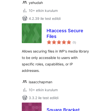
yehudah
10+ etkin kurulum
4.2.39 ile test edildi
Htaccess Secure
Files
toplam
(1
)
puan
Allows securing files in WP's media library
to be only accessible to users with
specific roles, capabilities, or IP
addresses.
isaacchapman
10+ etkin kurulum
3.3.2 ile test edildi
Square Bracket