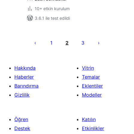
10+ etkin kurulum
3.6.1 ile test edildi
Yazı
sayfalaması
1
2
3
Hakkında
Vitrin
Haberler
Temalar
Barındırma
Eklentiler
Gizlilik
Modeller
Öğren
Katılın
Destek
Etkinlikler