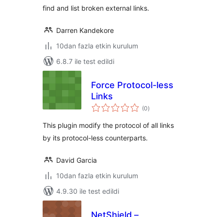
find and list broken external links.
Darren Kandekore
10dan fazla etkin kurulum
6.8.7 ile test edildi
Force Protocol-less
Links
toplam
(0
)
puan
This plugin modify the protocol of all links
by its protocol-less counterparts.
David Garcia
10dan fazla etkin kurulum
4.9.30 ile test edildi
NetShield –