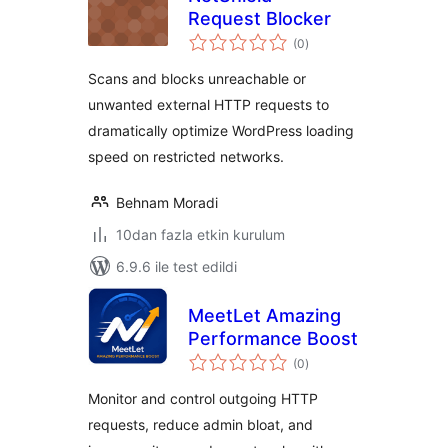
Request Blocker
toplam
(0
)
puan
Scans and blocks unreachable or
unwanted external HTTP requests to
dramatically optimize WordPress loading
speed on restricted networks.
Behnam Moradi
10dan fazla etkin kurulum
6.9.6 ile test edildi
MeetLet Amazing
Performance Boost
toplam
(0
)
puan
Monitor and control outgoing HTTP
requests, reduce admin bloat, and