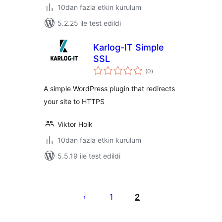
10dan fazla etkin kurulum
5.2.25 ile test edildi
Karlog-IT Simple
SSL
toplam
(0
)
puan
A simple WordPress plugin that redirects
your site to HTTPS
Viktor Holk
10dan fazla etkin kurulum
5.5.19 ile test edildi
Yazı
sayfalaması
1
2