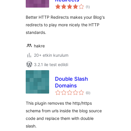
toplam
(1
)
puan
Better HTTP Redirects makes your Blog's
redirects to play more nicely the HTTP
standards.
hakre
20+ etkin kurulum
3.2.1 ile test edildi
Double Slash
Domains
toplam
(0
)
puan
This plugin removes the http/https
schema from urls inside the blog source
code and replace them with double
slash.