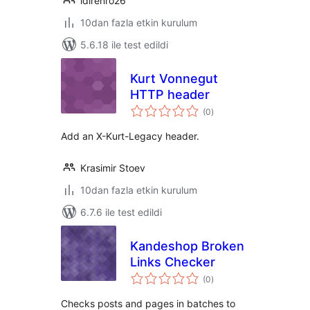
ldirenro26
10dan fazla etkin kurulum
5.6.18 ile test edildi
Kurt Vonnegut
HTTP header
toplam
(0
)
puan
Add an X-Kurt-Legacy header.
Krasimir Stoev
10dan fazla etkin kurulum
6.7.6 ile test edildi
Kandeshop Broken
Links Checker
toplam
(0
)
puan
Checks posts and pages in batches to