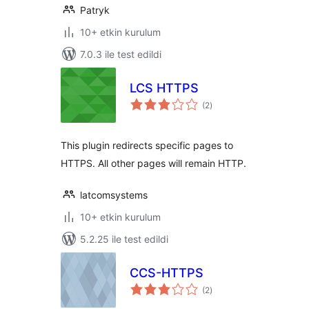
Patryk
10+ etkin kurulum
7.0.3 ile test edildi
LCS HTTPS
toplam
(2
)
puan
This plugin redirects specific pages to
HTTPS. All other pages will remain HTTP.
latcomsystems
10+ etkin kurulum
5.2.25 ile test edildi
CCS-HTTPS
toplam
(2
)
puan