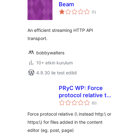
Beam
toplam
(1
)
puan
An efficient streaming HTTP API
transport.
bobbywalters
10+ etkin kurulum
4.9.30 ile test edildi
PRyC WP: Force
protocol relative to
toplam
uploaded media
(0
)
puan
Force protocol relative (\ instead http:\ or
https:\) for files added in the content
editor (eg. post, page)