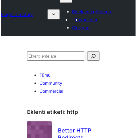
Bir eklenti gönderin
Plugin Directory
Favorilerim
Giriş yap
Ara
Tümü
Community
Commercial
Eklenti etiketi:
http
Better HTTP
Redirects