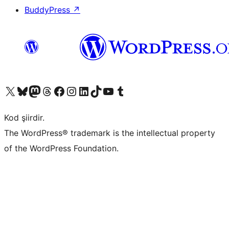
BuddyPress
↗
X (eski Twitter) hesabımıza bakın
Bluesky hesabımızı ziyaret edin
Mastodon hesabımızı ziyaret edin
Threads hesabımızı ziyaret edin
Facebook sayfamızı ziyaret edin
Instagram hesabımızı ziyaret edin
LinkedIn hesabımızı ziyaret edin
TikTok hesabımızı ziyaret edin
YouTube kanalımızı ziyaret edin
Tumblr hesabımızı ziyaret edin
Kod şiirdir.
The WordPress® trademark is the intellectual property
of the WordPress Foundation.