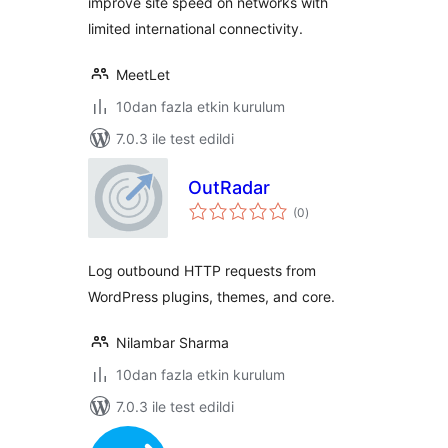
improve site speed on networks with
limited international connectivity.
MeetLet
10dan fazla etkin kurulum
7.0.3 ile test edildi
OutRadar
toplam
(0
)
puan
Log outbound HTTP requests from
WordPress plugins, themes, and core.
Nilambar Sharma
10dan fazla etkin kurulum
7.0.3 ile test edildi