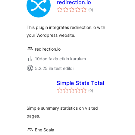
redirection.io
toplam
(0
)
puan
This plugin integrates redirection.io with
your Wordpress website.
redirection.io
10dan fazla etkin kurulum
5.2.25 ile test edildi
Simple Stats Total
toplam
(0
)
puan
Simple summary statistics on visited
pages.
Ene Scala