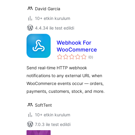
David Garcia
10+ etkin kurulum
4.4.34 ile test edildi
Webhook For
WooCommerce
toplam
(0
)
puan
Send real-time HTTP webhook
notifications to any external URL when
WooCommerce events occur — orders,
payments, customers, stock, and more.
SoftTent
10+ etkin kurulum
7.0.3 ile test edildi