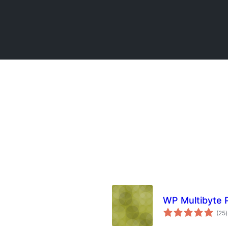
WP Multibyte 
(25
)