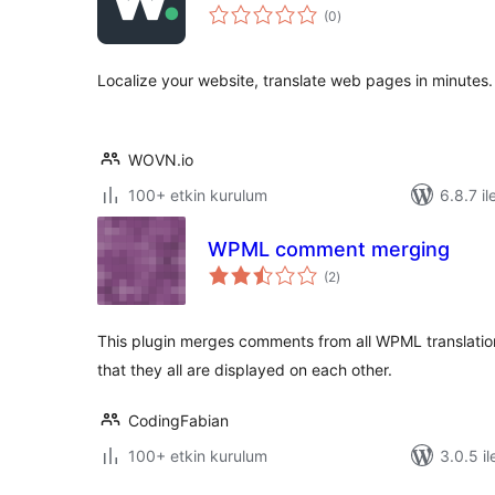
toplam
(0
)
puan
Localize your website, translate web pages in minutes.
WOVN.io
100+ etkin kurulum
6.8.7 il
WPML comment merging
toplam
(2
)
puan
This plugin merges comments from all WPML translatio
that they all are displayed on each other.
CodingFabian
100+ etkin kurulum
3.0.5 il