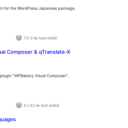
ent for the WordPress Japanese package.
7.0.3 ile test edildi
al Composer & qTranslate-X
oplam
uan
r plugin "WPBakery Visual Composer".
4.1.42 ile test edildi
guages
oplam
uan