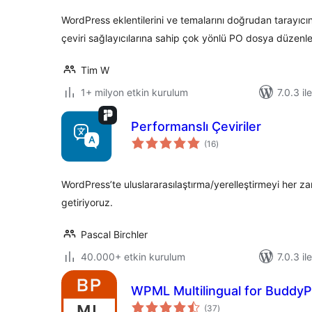
WordPress eklentilerini ve temalarını doğrudan tarayıc
çeviri sağlayıcılarına sahip çok yönlü PO dosya düzenley
Tim W
1+ milyon etkin kurulum
7.0.3 il
Performanslı Çeviriler
toplam
(16
)
puan
WordPress’te uluslararasılaştırma/yerelleştirmeyi her z
getiriyoruz.
Pascal Birchler
40.000+ etkin kurulum
7.0.3 il
WPML Multilingual for Buddy
toplam
(37
)
puan