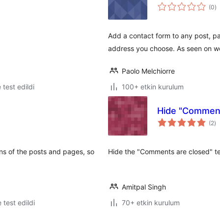
t
(0
)
p
Add a contact form to any post, pa
address you choose. As seen on w
Paolo Melchiorre
e test edildi
100+ etkin kurulum
Hide "Comment
to
(2
)
p
ns of the posts and pages, so
Hide the "Comments are closed" te
Amitpal Singh
e test edildi
70+ etkin kurulum