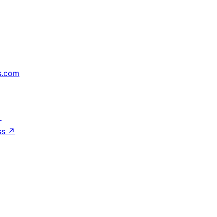
s.com
↗
ss
↗