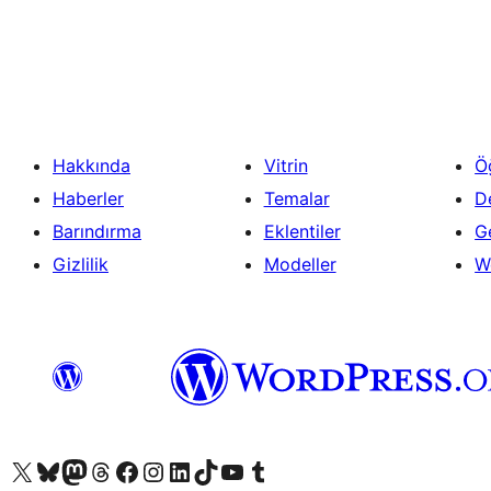
Yazı
sayfalaması
Hakkında
Vitrin
Ö
Haberler
Temalar
D
Barındırma
Eklentiler
Ge
Gizlilik
Modeller
W
X (eski Twitter) hesabımıza bakın
Bluesky hesabımızı ziyaret edin
Mastodon hesabımızı ziyaret edin
Threads hesabımızı ziyaret edin
Facebook sayfamızı ziyaret edin
Instagram hesabımızı ziyaret edin
LinkedIn hesabımızı ziyaret edin
TikTok hesabımızı ziyaret edin
YouTube kanalımızı ziyaret edin
Tumblr hesabımızı ziyaret edin