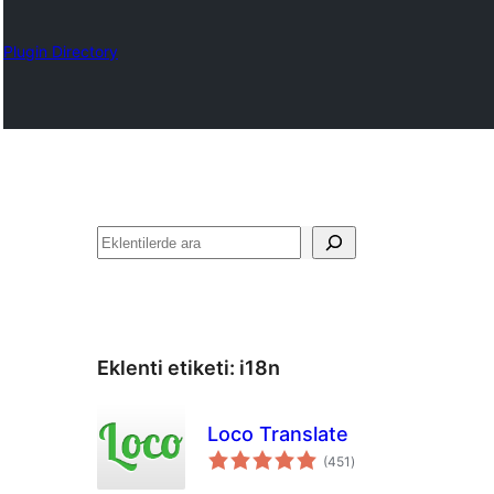
Plugin Directory
Ara
Eklenti etiketi:
i18n
Loco Translate
toplam
(451
)
puan