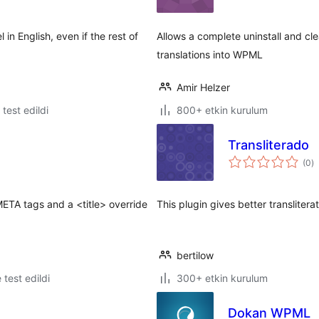
in English, even if the rest of
Allows a complete uninstall and cl
translations into WPML
Amir Helzer
e test edildi
800+ etkin kurulum
Transliterado
t
(0
)
p
 META tags and a <title> override
This plugin gives better translitera
bertilow
e test edildi
300+ etkin kurulum
Dokan WPML