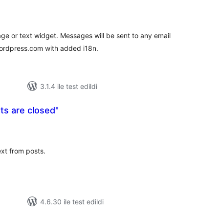
oplam
uan
ge or text widget. Messages will be sent to any email
ordpress.com with added i18n.
3.1.4 ile test edildi
s are closed"
plam
uan
xt from posts.
4.6.30 ile test edildi