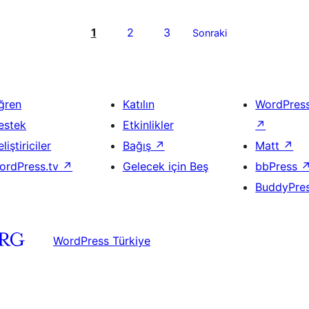
1
2
3
Sonraki
ğren
Katılın
WordPres
estek
Etkinlikler
↗
liştiriciler
Bağış
↗
Matt
↗
ordPress.tv
↗
Gelecek için Beş
bbPress
BuddyPre
WordPress Türkiye