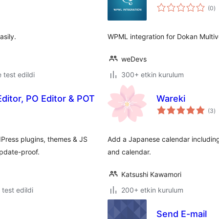
t
(0
)
p
sily.
WPML integration for Dokan Multiv
weDevs
e test edildi
300+ etkin kurulum
Editor, PO Editor & POT
Wareki
t
(3
)
p
Press plugins, themes & JS
Add a Japanese calendar including
pdate-proof.
and calendar.
Katsushi Kawamori
e test edildi
200+ etkin kurulum
Send E-mail