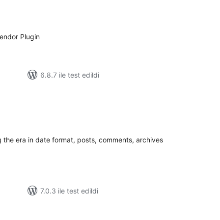
oplam
uan
endor Plugin
6.8.7 ile test edildi
oplam
uan
 the era in date format, posts, comments, archives
7.0.3 ile test edildi