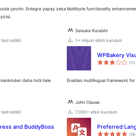
ınızda çevirin. Entegre yapay zeka
Multibyte functionality enhancem
icisi.
Seisuke Kuraishi
e test edildi
1+ milyon etkin kurulum
WPBakery Visu
t
(11
)
p
amankinden daha hızlı hale
Enables multilingual framework fo
John Clause
e test edildi
7.000+ etkin kurulum
Press and BuddyBoss
Preferred Lan
t
(18
)
p