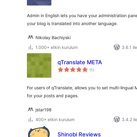
Admin in English lets you have your administration panel 
your blog is translated into another language.
Nikolay Bachiyski
1.000+ etkin kurulum
3.6.1 il
qTranslate META
toplam
(1
)
puan
For users of qTranslate, allows you to set multi-lingual
for your posts and pages.
jstar198
400+ etkin kurulum
3.4.2 il
Shinobi Reviews