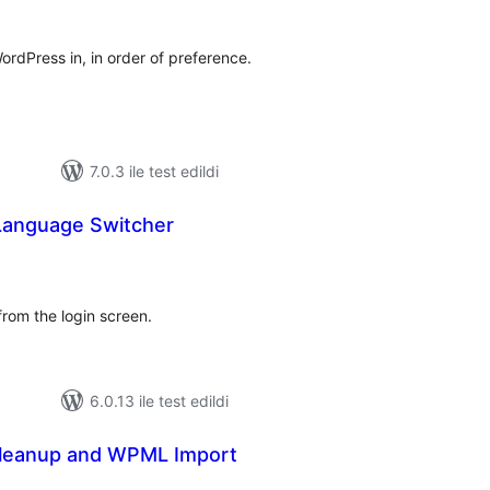
rdPress in, in order of preference.
7.0.3 ile test edildi
 Language Switcher
plam
uan
om the login screen.
6.0.13 ile test edildi
Cleanup and WPML Import
toplam
puan