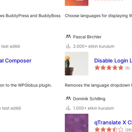
lows BuddyPress and BuddyBoss
Choose languages for displaying Wo
Pascal Birchler
e test edildi
2.000+ etkin kurulum
al Composer
Disable Login
to
(5
)
p
on to the WPGlobus plugin.
Removes the language dropdown fr
Dominik Schilling
e test edildi
1.000+ etkin kurulum
qTranslate X 
(26
)