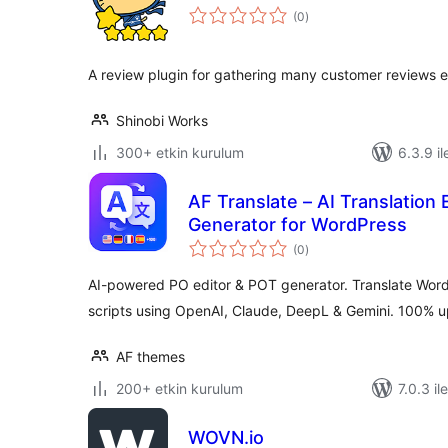
toplam
(0
)
puan
A review plugin for gathering many customer reviews ea
Shinobi Works
300+ etkin kurulum
6.3.9 il
AF Translate – AI Translation 
Generator for WordPress
toplam
(0
)
puan
AI-powered PO editor & POT generator. Translate Word
scripts using OpenAI, Claude, DeepL & Gemini. 100% u
AF themes
200+ etkin kurulum
7.0.3 il
WOVN.io