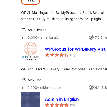
WPML Multilingual for BuddyPress and BuddyBoss al
sites to run fully multilingual using the WPML plugin.
Amir Helzer
6.000+ etkin kurulum
7.0.3 il
WPGlobus for WPBakery Visu
toplam
(12
)
puan
WPGlobus for WPBakery Visual Composer is an extensi
Alex Gor
2.000+ etkin kurulum
6.1.11 il
Admin in English
toplam
(30
)
puan