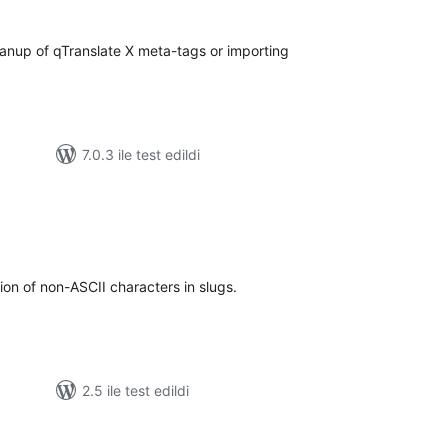
eanup of qTranslate X meta-tags or importing
7.0.3 ile test edildi
oplam
uan
tion of non-ASCII characters in slugs.
2.5 ile test edildi