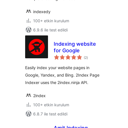
indexedy
100+ etkin kurulum
6.9.6 ile test edildi
Indexing website
for Google
toplam
(2
)
puan
Easily index your website pages in
Google, Yandex, and Bing. 2Index Page
Indexer uses the 2index.ninja API.
2index
100+ etkin kurulum
6.8.7 ile test edildi
Amit Indexing