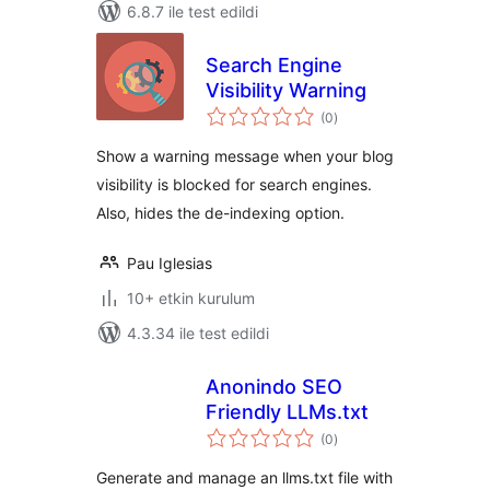
6.8.7 ile test edildi
Search Engine
Visibility Warning
toplam
(0
)
puan
Show a warning message when your blog
visibility is blocked for search engines.
Also, hides the de-indexing option.
Pau Iglesias
10+ etkin kurulum
4.3.34 ile test edildi
Anonindo SEO
Friendly LLMs.txt
toplam
(0
)
puan
Generate and manage an llms.txt file with