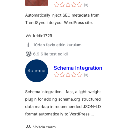
toplam
TrendSync
(0
)
puan
Automatically inject SEO metadata from
TrendSync into your WordPress site.
kridin1729
10dan fazla etkin kurulum
6.9.6 ile test edildi
Schema Integration
toplam
(0
)
puan
Schema integration – fast, a light-weight
plugin for adding schema.org structured
data markup in recommended JSON-LD
format automatically to WordPress …
Vo3da team