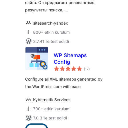
сайта. Он предлагает релевантные
результаты поиска, …
sitesearch-yandex
800+ etkin kurulum
3.7.41 ile test edildi
WP Sitemaps
Config
toplam
(12
)
puan
Configure all XML sitemaps generated by
the WordPress core with ease
Kybernetik Services
700+ etkin kurulum
7.0.3 ile test edildi