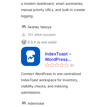
a modern dashboard, smart summaries,
manual priority URLs, and built-in crawler
logging.
Akshay Vasoya
10+ etkin kurulum
6.9.6 ile test edildi
IndexToast –
WordPress
toplam
Indexing on
(0
)
puan
Autopilot
Connect WordPress to one centralized
IndexToast workspace for inventory,
visibility checks, and indexing
submissions.
indextoast