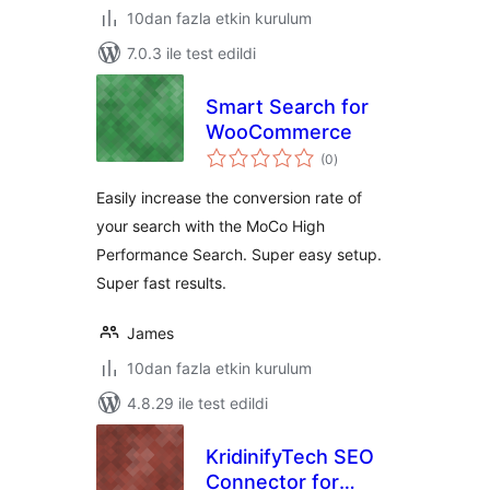
10dan fazla etkin kurulum
7.0.3 ile test edildi
Smart Search for
WooCommerce
toplam
(0
)
puan
Easily increase the conversion rate of
your search with the MoCo High
Performance Search. Super easy setup.
Super fast results.
James
10dan fazla etkin kurulum
4.8.29 ile test edildi
KridinifyTech SEO
Connector for