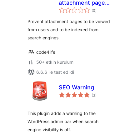
attachment pages
toplam
for WordPress
(0
)
puan
Prevent attachment pages to be viewed
from users and to be indexed from
search engines.
code4life
50+ etkin kurulum
6.6.6 ile test edildi
SEO Warning
toplam
(3
)
puan
This plugin adds a warning to the
WordPress admin bar when search
engine visibility is off.