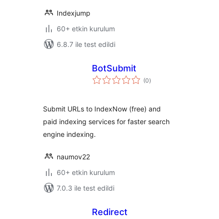
Indexjump
60+ etkin kurulum
6.8.7 ile test edildi
BotSubmit
toplam
(0
)
puan
Submit URLs to IndexNow (free) and
paid indexing services for faster search
engine indexing.
naumov22
60+ etkin kurulum
7.0.3 ile test edildi
Redirect