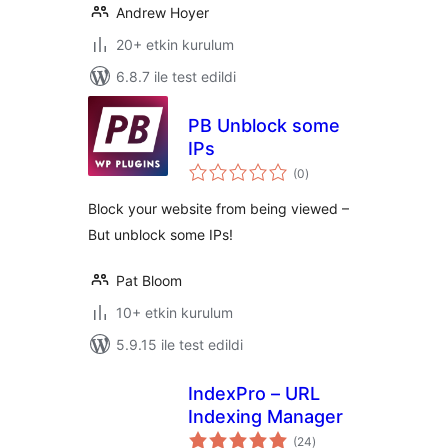
Andrew Hoyer
20+ etkin kurulum
6.8.7 ile test edildi
PB Unblock some
IPs
toplam
(0
)
puan
Block your website from being viewed –
But unblock some IPs!
Pat Bloom
10+ etkin kurulum
5.9.15 ile test edildi
IndexPro – URL
Indexing Manager
toplam
(24
)
puan