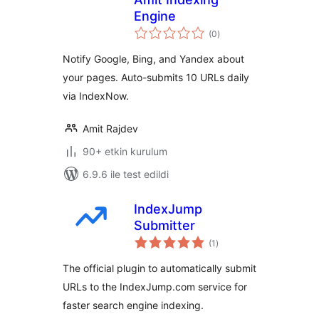
Engine
toplam
(0
)
puan
Notify Google, Bing, and Yandex about
your pages. Auto-submits 10 URLs daily
via IndexNow.
Amit Rajdev
90+ etkin kurulum
6.9.6 ile test edildi
IndexJump
Submitter
toplam
(1
)
puan
The official plugin to automatically submit
URLs to the IndexJump.com service for
faster search engine indexing.