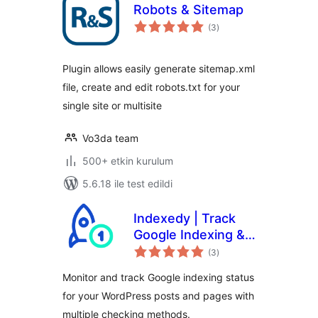
Robots & Sitemap
toplam
(3
)
puan
Plugin allows easily generate sitemap.xml
filе, create and edit robots.txt for your
single site or multisite
Vo3da team
500+ etkin kurulum
5.6.18 ile test edildi
Indexedy | Track
Google Indexing &
toplam
Get Your Links
(3
)
puan
Indexed Faster
Monitor and track Google indexing status
for your WordPress posts and pages with
multiple checking methods.