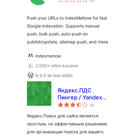
(0
)
puan
Push your URLs to IndexMeNow for fast
Google indexation. Supports manual
push, bulk push, auto-push on
publish/update, sitemap push, and more.
indexmenow
2.000+ etkin kurulum
6.9.6 ile test edildi
Яндекс.ПДС
Пингер / Yandex
toplam
Site search pinger
(3
)
puan
Яндекс.Поиск для сайта является
простым, но эффективным решением
для организации поиска для вашего