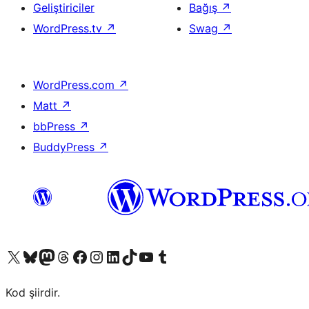
Geliştiriciler
Bağış
↗
WordPress.tv
↗
Swag
↗
WordPress.com
↗
Matt
↗
bbPress
↗
BuddyPress
↗
X (eski Twitter) hesabımıza bakın
Bluesky hesabımızı ziyaret edin
Mastodon hesabımızı ziyaret edin
Threads hesabımızı ziyaret edin
Facebook sayfamızı ziyaret edin
Instagram hesabımızı ziyaret edin
LinkedIn hesabımızı ziyaret edin
TikTok hesabımızı ziyaret edin
YouTube kanalımızı ziyaret edin
Tumblr hesabımızı ziyaret edin
Kod şiirdir.