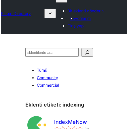
Bir eklenti gönderin
Plugin Directory
Favorilerim
Giriş yap
Ara
Tümü
Community
Commercial
Eklenti etiketi:
indexing
IndexMeNow
toplam