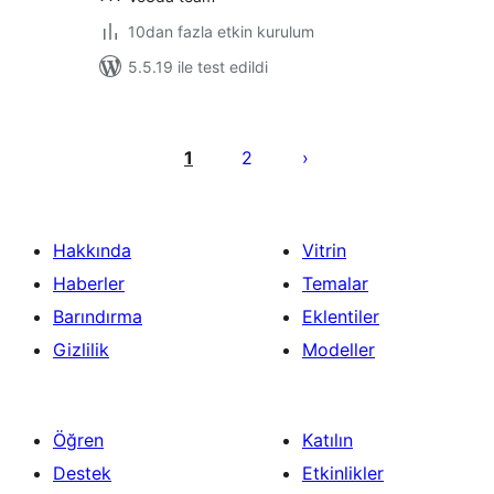
10dan fazla etkin kurulum
5.5.19 ile test edildi
Yazı
sayfalaması
1
2
Hakkında
Vitrin
Haberler
Temalar
Barındırma
Eklentiler
Gizlilik
Modeller
Öğren
Katılın
Destek
Etkinlikler