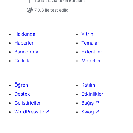
10dan fazla etkin kurulum
7.0.3 ile test edildi
Hakkında
Vitrin
Haberler
Temalar
Barındırma
Eklentiler
Gizlilik
Modeller
Öğren
Katılın
Destek
Etkinlikler
Geliştiriciler
Bağış
↗
WordPress.tv
↗
Swag
↗