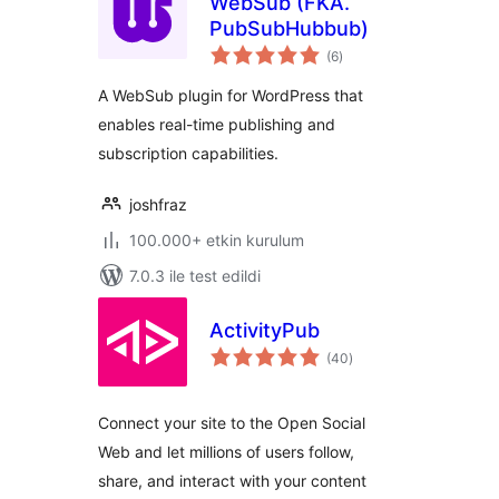
WebSub (FKA.
PubSubHubbub)
toplam
(6
)
puan
A WebSub plugin for WordPress that
enables real-time publishing and
subscription capabilities.
joshfraz
100.000+ etkin kurulum
7.0.3 ile test edildi
ActivityPub
toplam
(40
)
puan
Connect your site to the Open Social
Web and let millions of users follow,
share, and interact with your content