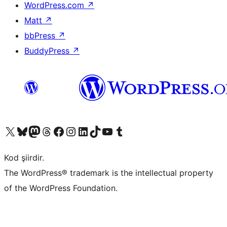
WordPress.com
↗
Matt
↗
bbPress
↗
BuddyPress
↗
X (eski Twitter) hesabımıza bakın
Bluesky hesabımızı ziyaret edin
Mastodon hesabımızı ziyaret edin
Threads hesabımızı ziyaret edin
Facebook sayfamızı ziyaret edin
Instagram hesabımızı ziyaret edin
LinkedIn hesabımızı ziyaret edin
TikTok hesabımızı ziyaret edin
YouTube kanalımızı ziyaret edin
Tumblr hesabımızı ziyaret edin
Kod şiirdir.
The WordPress® trademark is the intellectual property
of the WordPress Foundation.