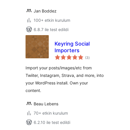
Jan Boddez
100+ etkin kurulum
6.8.7 ile test edildi
Keyring Social
Importers
toplam
(3
)
puan
Import your posts/images/etc from
Twiiter, Instagram, Strava, and more, into
your WordPress install. Own your
content.
Beau Lebens
70+ etkin kurulum
6.2.10 ile test edildi