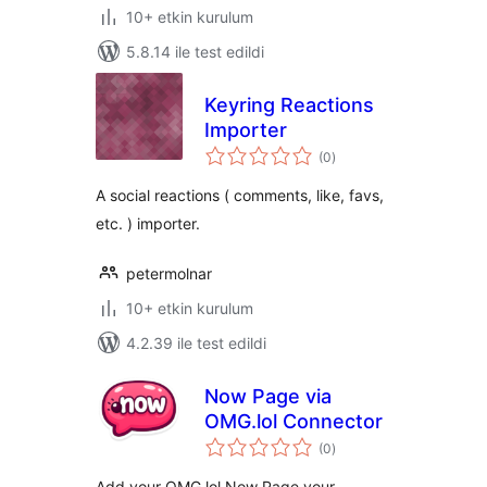
10+ etkin kurulum
5.8.14 ile test edildi
Keyring Reactions
Importer
toplam
(0
)
puan
A social reactions ( comments, like, favs,
etc. ) importer.
petermolnar
10+ etkin kurulum
4.2.39 ile test edildi
Now Page via
OMG.lol Connector
toplam
(0
)
puan
Add your OMG.lol Now Page your