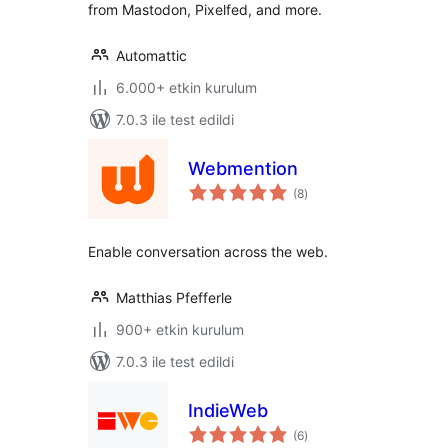
from Mastodon, Pixelfed, and more.
Automattic
6.000+ etkin kurulum
7.0.3 ile test edildi
Webmention
toplam
(8
)
puan
Enable conversation across the web.
Matthias Pfefferle
900+ etkin kurulum
7.0.3 ile test edildi
IndieWeb
toplam
(6
)
puan