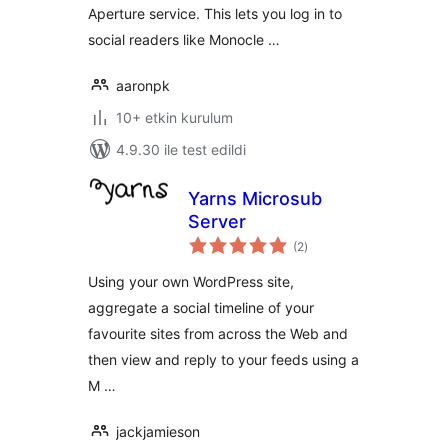
Aperture service. This lets you log in to
social readers like Monocle …
aaronpk
10+ etkin kurulum
4.9.30 ile test edildi
Yarns Microsub
Server
toplam
(2
)
puan
Using your own WordPress site,
aggregate a social timeline of your
favourite sites from across the Web and
then view and reply to your feeds using a
M …
jackjamieson