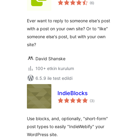
toplam
(6
)
puan
Ever want to reply to someone else's post
with a post on your own site? Or to "like"
someone else's post, but with your own
site?
David Shanske
100+ etkin kurulum
6.5.9 ile test edildi
IndieBlocks
toplam
(3
)
puan
Use blocks, and, optionally, "short-form"
post types to easily "IndieWebify" your
WordPress site.