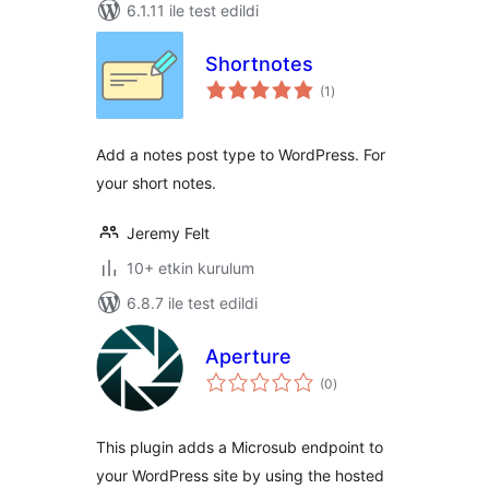
6.1.11 ile test edildi
Shortnotes
toplam
(1
)
puan
Add a notes post type to WordPress. For
your short notes.
Jeremy Felt
10+ etkin kurulum
6.8.7 ile test edildi
Aperture
toplam
(0
)
puan
This plugin adds a Microsub endpoint to
your WordPress site by using the hosted