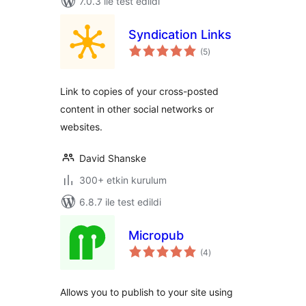
7.0.3 ile test edildi
Syndication Links
toplam
(5
)
puan
Link to copies of your cross-posted
content in other social networks or
websites.
David Shanske
300+ etkin kurulum
6.8.7 ile test edildi
Micropub
toplam
(4
)
puan
Allows you to publish to your site using