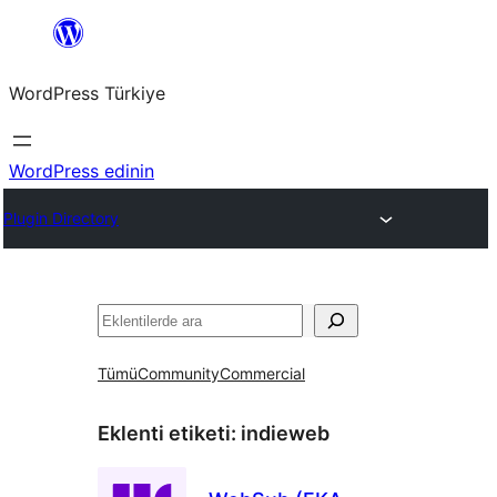
İçeriğe
geç
WordPress Türkiye
WordPress edinin
Plugin Directory
Ara
Tümü
Community
Commercial
Eklenti etiketi:
indieweb