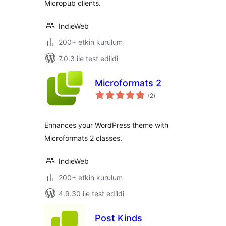
Micropub clients.
IndieWeb
200+ etkin kurulum
7.0.3 ile test edildi
Microformats 2
toplam
(2
)
puan
Enhances your WordPress theme with
Microformats 2 classes.
IndieWeb
200+ etkin kurulum
4.9.30 ile test edildi
Post Kinds