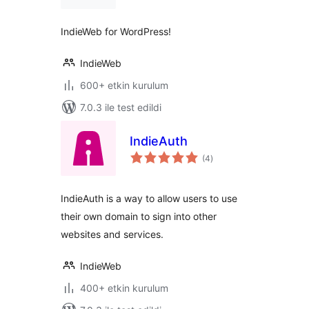
IndieWeb for WordPress!
IndieWeb
600+ etkin kurulum
7.0.3 ile test edildi
IndieAuth
toplam
(4
)
puan
IndieAuth is a way to allow users to use
their own domain to sign into other
websites and services.
IndieWeb
400+ etkin kurulum