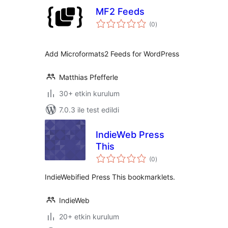
MF2 Feeds
toplam
(0
)
puan
Add Microformats2 Feeds for WordPress
Matthias Pfefferle
30+ etkin kurulum
7.0.3 ile test edildi
IndieWeb Press
This
toplam
(0
)
puan
IndieWebified Press This bookmarklets.
IndieWeb
20+ etkin kurulum