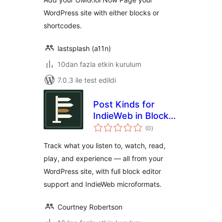
WordPress site with either blocks or
shortcodes.
lastsplash (a11n)
10dan fazla etkin kurulum
7.0.3 ile test edildi
Post Kinds for
IndieWeb in Block
toplam
Themes
(0
)
puan
Track what you listen to, watch, read,
play, and experience — all from your
WordPress site, with full block editor
support and IndieWeb microformats.
Courtney Robertson