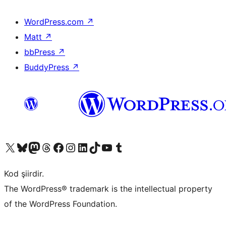
WordPress.com
↗
Matt
↗
bbPress
↗
BuddyPress
↗
X (eski Twitter) hesabımıza bakın
Bluesky hesabımızı ziyaret edin
Mastodon hesabımızı ziyaret edin
Threads hesabımızı ziyaret edin
Facebook sayfamızı ziyaret edin
Instagram hesabımızı ziyaret edin
LinkedIn hesabımızı ziyaret edin
TikTok hesabımızı ziyaret edin
YouTube kanalımızı ziyaret edin
Tumblr hesabımızı ziyaret edin
Kod şiirdir.
The WordPress® trademark is the intellectual property
of the WordPress Foundation.