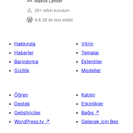
Maeve Lander
20+ etkin kurulum
4.8.28 ile test edildi
Hakkında
Vitrin
Haberler
Temalar
Barındırma
Eklentiler
Gizlilik
Modeller
Öğren
Katılın
Destek
Etkinlikler
Geliştiriciler
Bağış
↗
WordPress.tv
↗
Gelecek için Beş