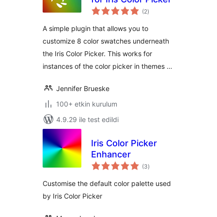
toplam
(2
)
puan
A simple plugin that allows you to
customize 8 color swatches underneath
the Iris Color Picker. This works for
instances of the color picker in themes …
Jennifer Brueske
100+ etkin kurulum
4.9.29 ile test edildi
Iris Color Picker
Enhancer
toplam
(3
)
puan
Customise the default color palette used
by Iris Color Picker