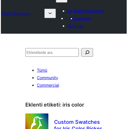
Bir eklenti gönderin
Plugin Directory
Favorilerim
Giriş yap
Ara
Tümü
Community
Commercial
Eklenti etiketi:
iris color
Custom Swatches
for Iris Color Picker