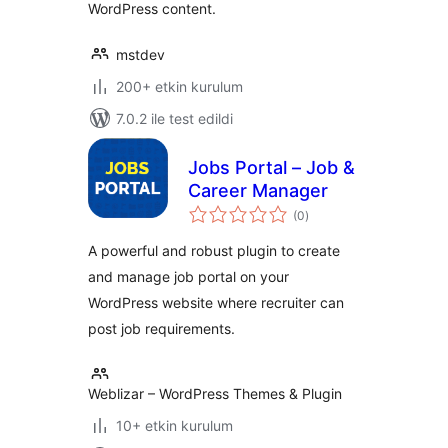
WordPress content.
mstdev
200+ etkin kurulum
7.0.2 ile test edildi
Jobs Portal – Job &
Career Manager
toplam
(0
)
puan
A powerful and robust plugin to create
and manage job portal on your
WordPress website where recruiter can
post job requirements.
Weblizar – WordPress Themes & Plugin
10+ etkin kurulum