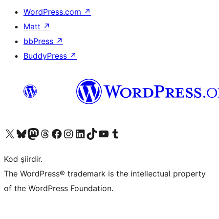
WordPress.com
↗
Matt
↗
bbPress
↗
BuddyPress
↗
X (eski Twitter) hesabımıza bakın
Bluesky hesabımızı ziyaret edin
Mastodon hesabımızı ziyaret edin
Threads hesabımızı ziyaret edin
Facebook sayfamızı ziyaret edin
Instagram hesabımızı ziyaret edin
LinkedIn hesabımızı ziyaret edin
TikTok hesabımızı ziyaret edin
YouTube kanalımızı ziyaret edin
Tumblr hesabımızı ziyaret edin
Kod şiirdir.
The WordPress® trademark is the intellectual property
of the WordPress Foundation.