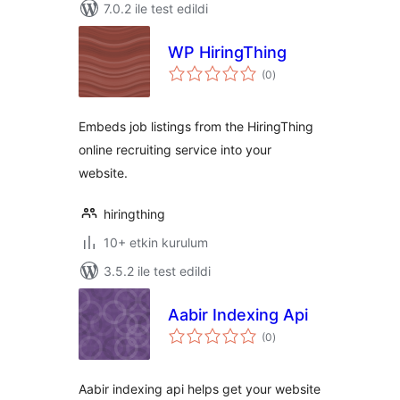
7.0.2 ile test edildi
WP HiringThing
toplam
(0
)
puan
Embeds job listings from the HiringThing
online recruiting service into your
website.
hiringthing
10+ etkin kurulum
3.5.2 ile test edildi
Aabir Indexing Api
toplam
(0
)
puan
Aabir indexing api helps get your website