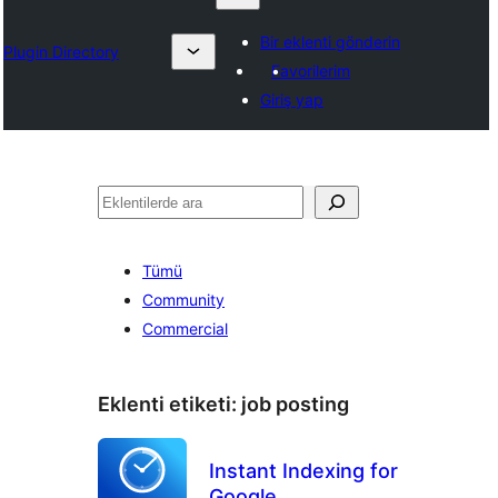
Bir eklenti gönderin
Plugin Directory
Favorilerim
Giriş yap
Ara
Tümü
Community
Commercial
Eklenti etiketi:
job posting
Instant Indexing for
Google