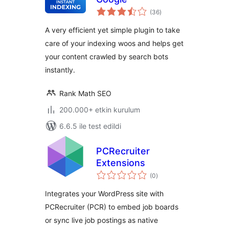
toplam
(36
)
puan
A very efficient yet simple plugin to take
care of your indexing woos and helps get
your content crawled by search bots
instantly.
Rank Math SEO
200.000+ etkin kurulum
6.6.5 ile test edildi
PCRecruiter
Extensions
toplam
(0
)
puan
Integrates your WordPress site with
PCRecruiter (PCR) to embed job boards
or sync live job postings as native