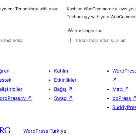
Payment Technology with your
Kashing WooCommerce allows you t
Technology with your WooCommer
kashingonline
le test edildi
10dan fazla etkin kurulum
ğren
Katılın
WordPres
estek
Etkinlikler
↗
liştiriciler
Bağış
↗
Matt
↗
ordPress.tv
↗
Swag
↗
bbPress
BuddyPre
WordPress Türkiye