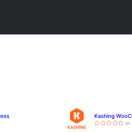
ress
Kashing Woo
t
(0
)
p