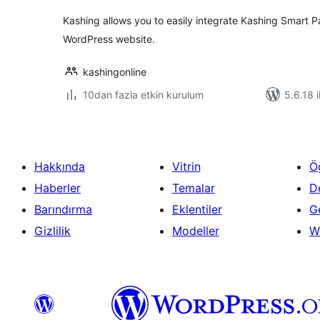
Kashing allows you to easily integrate Kashing Smart 
WordPress website.
kashingonline
10dan fazla etkin kurulum
5.6.18 i
Hakkında
Vitrin
Ö
Haberler
Temalar
D
Barındırma
Eklentiler
Ge
Gizlilik
Modeller
W