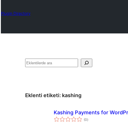
Plugin Directory
Ara
Eklenti etiketi:
kashing
Kashing Payments for WordP
toplam
(0
)
puan