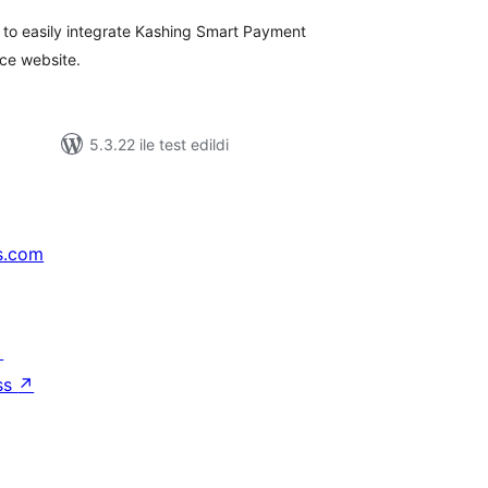
o easily integrate Kashing Smart Payment
ce website.
5.3.22 ile test edildi
s.com
↗
ss
↗