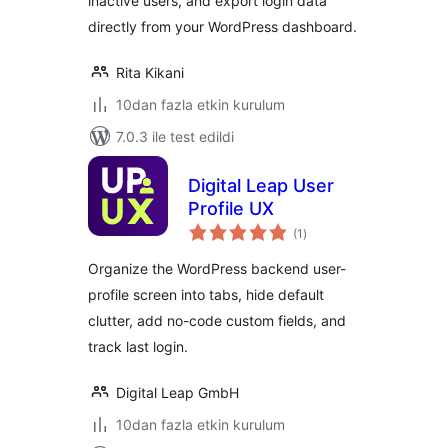
inactive users, and export login data
directly from your WordPress dashboard.
Rita Kikani
10dan fazla etkin kurulum
7.0.3 ile test edildi
Digital Leap User
Profile UX
toplam
(1
)
puan
Organize the WordPress backend user-
profile screen into tabs, hide default
clutter, add no-code custom fields, and
track last login.
Digital Leap GmbH
10dan fazla etkin kurulum