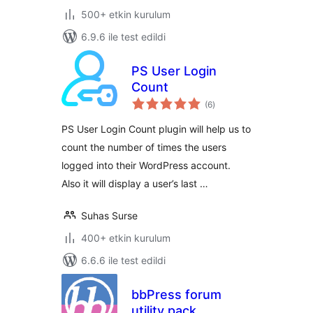
500+ etkin kurulum
6.9.6 ile test edildi
PS User Login
Count
toplam
(6
)
puan
PS User Login Count plugin will help us to
count the number of times the users
logged into their WordPress account.
Also it will display a user’s last …
Suhas Surse
400+ etkin kurulum
6.6.6 ile test edildi
bbPress forum
utility pack