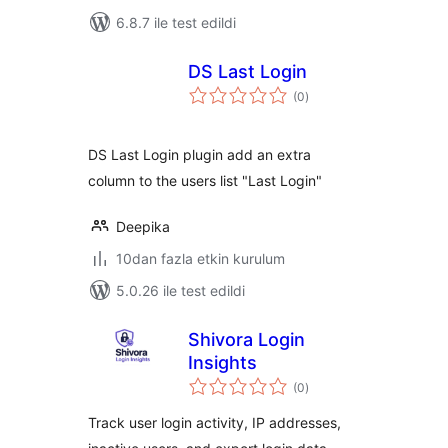
6.8.7 ile test edildi
DS Last Login
toplam
(0
)
puan
DS Last Login plugin add an extra
column to the users list "Last Login"
Deepika
10dan fazla etkin kurulum
5.0.26 ile test edildi
Shivora Login
Insights
toplam
(0
)
puan
Track user login activity, IP addresses,