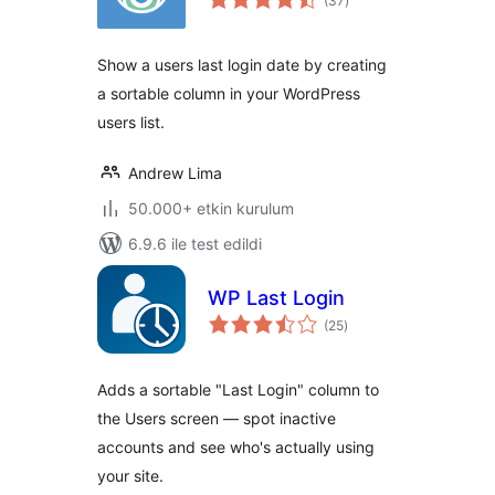
(37
)
puan
Show a users last login date by creating
a sortable column in your WordPress
users list.
Andrew Lima
50.000+ etkin kurulum
6.9.6 ile test edildi
WP Last Login
toplam
(25
)
puan
Adds a sortable "Last Login" column to
the Users screen — spot inactive
accounts and see who's actually using
your site.