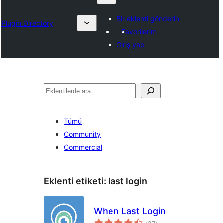
Bir eklenti gönderin
Plugin Directory
Favorilerim
Giriş yap
Ara
Tümü
Community
Commercial
Eklenti etiketi:
last login
When Last Login
toplam