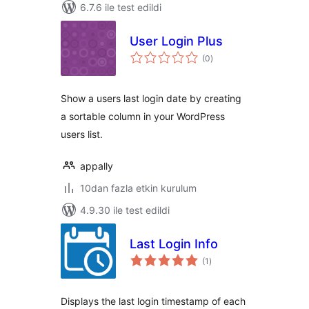
6.7.6 ile test edildi
User Login Plus
toplam
(0
)
puan
Show a users last login date by creating
a sortable column in your WordPress
users list.
appally
10dan fazla etkin kurulum
4.9.30 ile test edildi
Last Login Info
toplam
(1
)
puan
Displays the last login timestamp of each