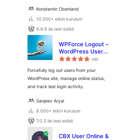
Konstantin Obenland
10.000+ etkin kurulum
6.9.6 ile test edildi
WPForce Logout –
WordPress User
toplam
Login Logout
(66
)
puan
Management Plugin
Forcefully log out users from your
WordPress site, manage online status,
and track last login activity.
Sanjeev Aryal
8.000+ etkin kurulum
7.0.3 ile test edildi
CBX User Online &