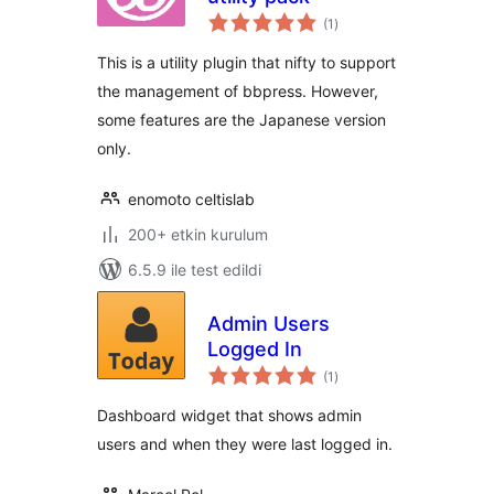
toplam
(1
)
puan
This is a utility plugin that nifty to support
the management of bbpress. However,
some features are the Japanese version
only.
enomoto celtislab
200+ etkin kurulum
6.5.9 ile test edildi
Admin Users
Logged In
toplam
(1
)
puan
Dashboard widget that shows admin
users and when they were last logged in.