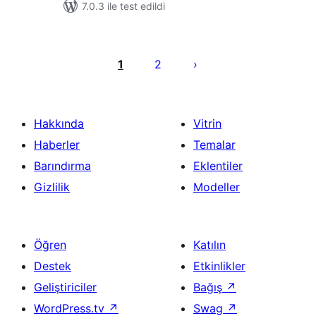
7.0.3 ile test edildi
Yazı
sayfalaması
1
2
Hakkında
Vitrin
Haberler
Temalar
Barındırma
Eklentiler
Gizlilik
Modeller
Öğren
Katılın
Destek
Etkinlikler
Geliştiriciler
Bağış
↗
WordPress.tv
↗
Swag
↗