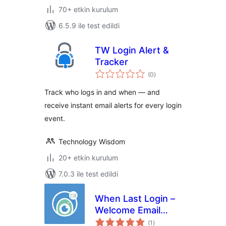
70+ etkin kurulum
6.5.9 ile test edildi
TW Login Alert &
Tracker
toplam
(0
)
puan
Track who logs in and when — and
receive instant email alerts for every login
event.
Technology Wisdom
20+ etkin kurulum
7.0.3 ile test edildi
When Last Login –
Welcome Email
toplam
Add-on
(1
)
puan