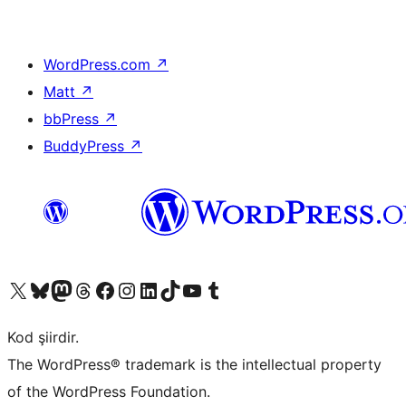
WordPress.com
↗
Matt
↗
bbPress
↗
BuddyPress
↗
X (eski Twitter) hesabımıza bakın
Bluesky hesabımızı ziyaret edin
Mastodon hesabımızı ziyaret edin
Threads hesabımızı ziyaret edin
Facebook sayfamızı ziyaret edin
Instagram hesabımızı ziyaret edin
LinkedIn hesabımızı ziyaret edin
TikTok hesabımızı ziyaret edin
YouTube kanalımızı ziyaret edin
Tumblr hesabımızı ziyaret edin
Kod şiirdir.
The WordPress® trademark is the intellectual property
of the WordPress Foundation.