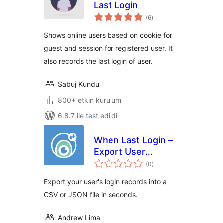
Last Login
toplam
(6
)
puan
Shows online users based on cookie for
guest and session for registered user. It
also records the last login of user.
Sabuj Kundu
800+ etkin kurulum
6.8.7 ile test edildi
When Last Login –
Export User
toplam
Records
(0
)
puan
Export your user's login records into a
CSV or JSON file in seconds.
Andrew Lima