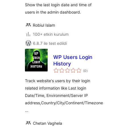
Show the last login date and time of
users in the admin dashboard.
Robiul Islam
100+ etkin kurulum
6.8.7 ile test edildi
WP Users Login
History
toplam
(0
)
puan
Track website's users by their login
related information like Last login
Date/Time, Environment/Server IP
address,Country/City/Continent/Timezone
…
Chetan Vaghela