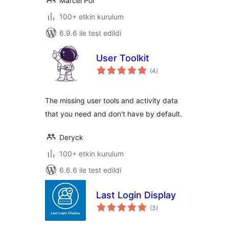
Marcel Pol
100+ etkin kurulum
6.9.6 ile test edildi
User Toolkit
toplam
(4
)
puan
The missing user tools and activity data
that you need and don't have by default.
Deryck
100+ etkin kurulum
6.6.6 ile test edildi
Last Login Display
toplam
(3
)
puan