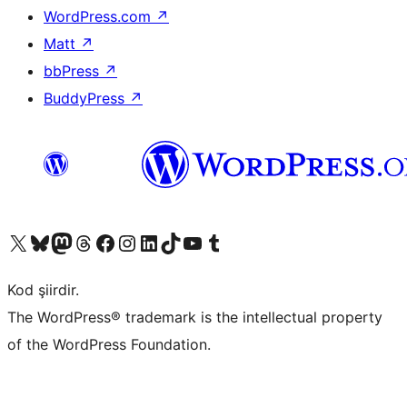
WordPress.com
↗
Matt
↗
bbPress
↗
BuddyPress
↗
X (eski Twitter) hesabımıza bakın
Bluesky hesabımızı ziyaret edin
Mastodon hesabımızı ziyaret edin
Threads hesabımızı ziyaret edin
Facebook sayfamızı ziyaret edin
Instagram hesabımızı ziyaret edin
LinkedIn hesabımızı ziyaret edin
TikTok hesabımızı ziyaret edin
YouTube kanalımızı ziyaret edin
Tumblr hesabımızı ziyaret edin
Kod şiirdir.
The WordPress® trademark is the intellectual property
of the WordPress Foundation.