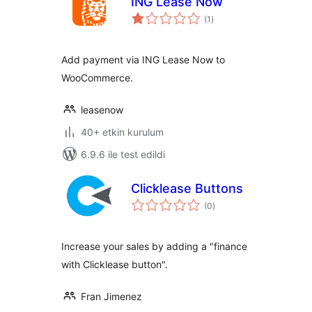
ING Lease Now
toplam
(1
)
puan
Add payment via ING Lease Now to
WooCommerce.
leasenow
40+ etkin kurulum
6.9.6 ile test edildi
Clicklease Buttons
toplam
(0
)
puan
Increase your sales by adding a "finance
with Clicklease button".
Fran Jimenez