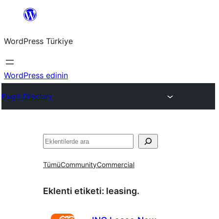
İçeriğe
geç
WordPress Türkiye
WordPress edinin
Plugin Directory
Ara
Tümü
Community
Commercial
Eklenti etiketi:
leasing.