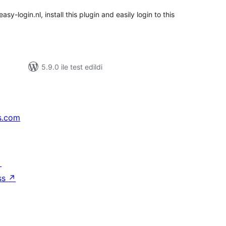
y-login.nl, install this plugin and easily login to this
5.9.0 ile test edildi
s.com
↗
ss
↗