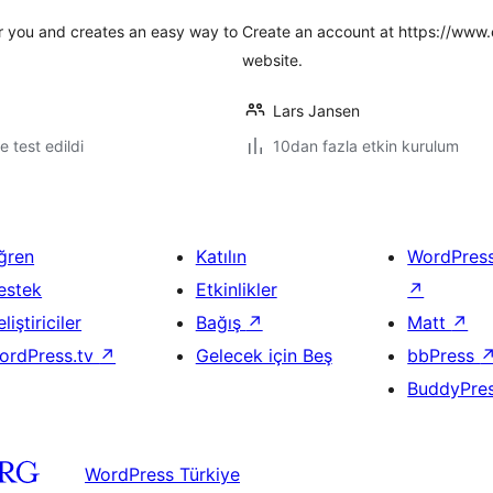
r you and creates an easy way to
Create an account at https://www.eas
website.
Lars Jansen
le test edildi
10dan fazla etkin kurulum
ğren
Katılın
WordPres
estek
Etkinlikler
↗
liştiriciler
Bağış
↗
Matt
↗
ordPress.tv
↗
Gelecek için Beş
bbPress
BuddyPre
WordPress Türkiye