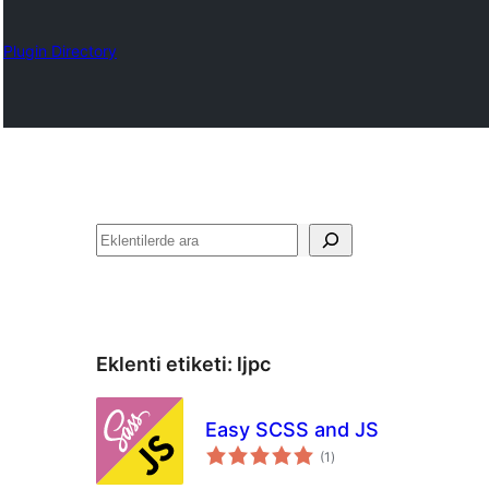
Plugin Directory
Ara
Eklenti etiketi:
ljpc
Easy SCSS and JS
toplam
(1
)
puan