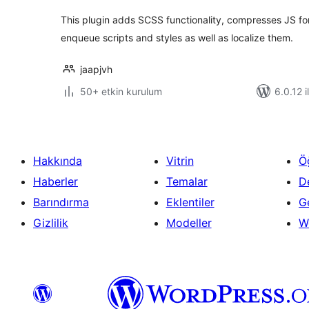
This plugin adds SCSS functionality, compresses JS fo
enqueue scripts and styles as well as localize them.
jaapjvh
50+ etkin kurulum
6.0.12 i
Hakkında
Vitrin
Ö
Haberler
Temalar
D
Barındırma
Eklentiler
Ge
Gizlilik
Modeller
W