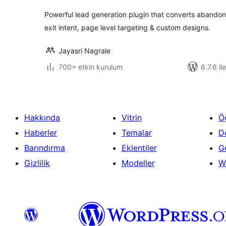
Powerful lead generation plugin that converts abandoni
exit intent, page level targeting & custom designs.
Jayasri Nagrale
700+ etkin kurulum
6.7.6 il
Hakkında
Vitrin
Ö
Haberler
Temalar
D
Barındırma
Eklentiler
Ge
Gizlilik
Modeller
W