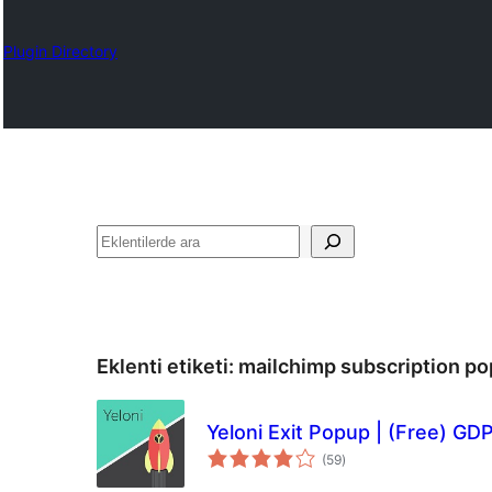
Plugin Directory
Ara
Eklenti etiketi:
mailchimp subscription p
Yeloni Exit Popup | (Free) G
toplam
(59
)
puan