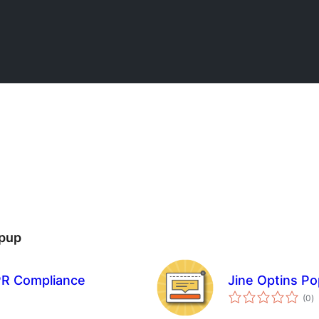
opup
DPR Compliance
Jine Optins P
t
(0
)
p