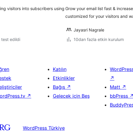
ng visitors into subscribers using
Grow your email list fast & increas
customized for your visitors and 
Jayasri Nagrale
e test edildi
10dan fazla etkin kurulum
ğren
Katılın
WordPres
estek
Etkinlikler
↗
liştiriciler
Bağış
↗
Matt
↗
ordPress.tv
↗
Gelecek için Beş
bbPress
BuddyPre
WordPress Türkiye