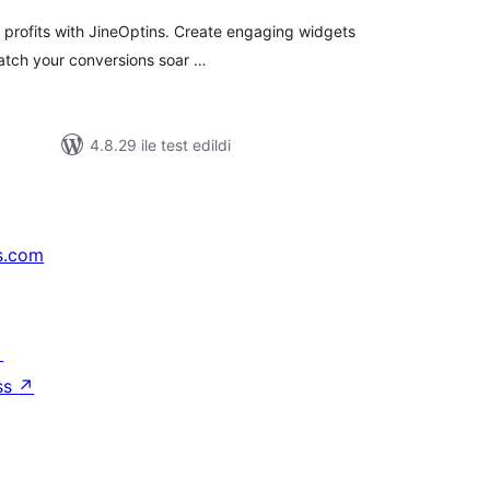
e profits with JineOptins. Create engaging widgets
watch your conversions soar …
4.8.29 ile test edildi
s.com
↗
ss
↗