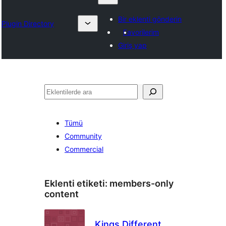
Bir eklenti gönderin
Plugin Directory
Favorilerim
Giriş yap
Ara
Tümü
Community
Commercial
Eklenti etiketi:
members-only
content
Kings Different