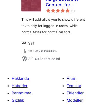
Content for
toplam
Members
(1
)
puan
This will add allow you to show different
texts only for logged in users, while
normal texts for normal visitors.
Saif
10+ etkin kurulum
3.9.40 ile test edildi
Hakkında
Vitrin
Haberler
Temalar
Barındırma
Eklentiler
Gizlilik
Modeller