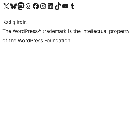
X (eski Twitter) hesabımıza bakın
Bluesky hesabımızı ziyaret edin
Mastodon hesabımızı ziyaret edin
Threads hesabımızı ziyaret edin
Facebook sayfamızı ziyaret edin
Instagram hesabımızı ziyaret edin
LinkedIn hesabımızı ziyaret edin
TikTok hesabımızı ziyaret edin
YouTube kanalımızı ziyaret edin
Tumblr hesabımızı ziyaret edin
Kod şiirdir.
The WordPress® trademark is the intellectual property
of the WordPress Foundation.