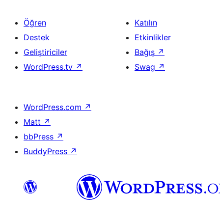
Öğren
Katılın
Destek
Etkinlikler
Geliştiriciler
Bağış
↗
WordPress.tv
↗
Swag
↗
WordPress.com
↗
Matt
↗
bbPress
↗
BuddyPress
↗