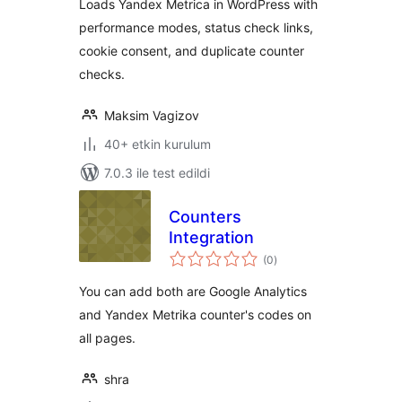
Loads Yandex Metrica in WordPress with
performance modes, status check links,
cookie consent, and duplicate counter
checks.
Maksim Vagizov
40+ etkin kurulum
7.0.3 ile test edildi
Counters
Integration
toplam
(0
)
puan
You can add both are Google Analytics
and Yandex Metrika counter's codes on
all pages.
shra