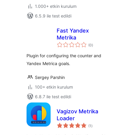
1.000+ etkin kurulum
6.5.9 ile test edildi
Fast Yandex
Metrika
toplam
(0
)
puan
Plugin for configuring the counter and
Yandex Metrica goals.
Sergey Parshin
100+ etkin kurulum
6.8.7 ile test edildi
Vagizov Metrika
Loader
toplam
(1
)
puan