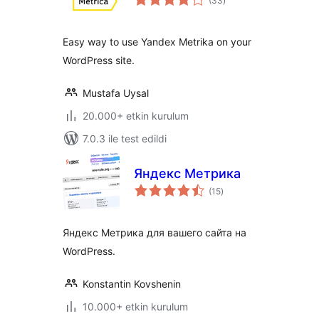
(33
)
puan
Easy way to use Yandex Metrika on your
WordPress site.
Mustafa Uysal
20.000+ etkin kurulum
7.0.3 ile test edildi
Яндекс Метрика
toplam
(15
)
puan
Яндекс Метрика для вашего сайта на
WordPress.
Konstantin Kovshenin
10.000+ etkin kurulum