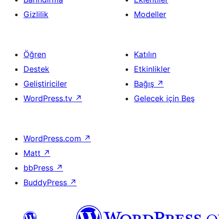
Gizlilik
Modeller
Öğren
Katılın
Destek
Etkinlikler
Geliştiriciler
Bağış
↗
WordPress.tv
↗
Gelecek için Beş
WordPress.com
↗
Matt
↗
bbPress
↗
BuddyPress
↗