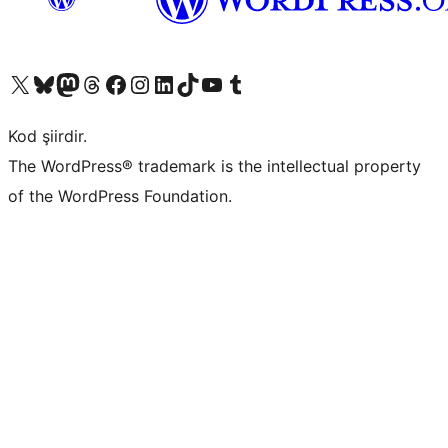
X (eski Twitter) hesabımıza bakın
Bluesky hesabımızı ziyaret edin
Mastodon hesabımızı ziyaret edin
Threads hesabımızı ziyaret edin
Facebook sayfamızı ziyaret edin
Instagram hesabımızı ziyaret edin
LinkedIn hesabımızı ziyaret edin
TikTok hesabımızı ziyaret edin
YouTube kanalımızı ziyaret edin
Tumblr hesabımızı ziyaret edin
Kod şiirdir.
The WordPress® trademark is the intellectual property
of the WordPress Foundation.