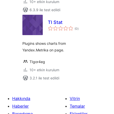
10+ etkin kurulum
6.3.9 ile test edildi
TI Stat
toplam
(0
)
puan
Plugins shows charts from
Yandex.Metrika on page.
TIgor4eg
10+ etkin kurulum
3.2.1 ile test edildi
Hakkında
Vitrin
Haberler
Temalar
Barındırma
Eklentiler