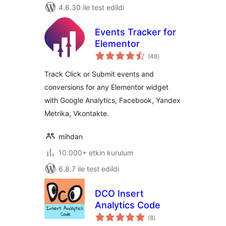
4.6.30 ile test edildi
Events Tracker for
Elementor
toplam
(48
)
puan
Track Click or Submit events and
conversions for any Elementor widget
with Google Analytics, Facebook, Yandex
Metrika, Vkontakte.
mihdan
10.000+ etkin kurulum
6.8.7 ile test edildi
DCO Insert
Analytics Code
toplam
(8
)
puan