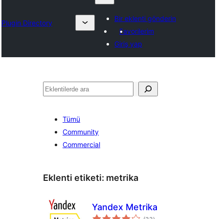
Bir eklenti gönderin
Plugin Directory
Favorilerim
Giriş yap
Ara
Tümü
Community
Commercial
Eklenti etiketi:
metrika
Yandex Metrika
toplam