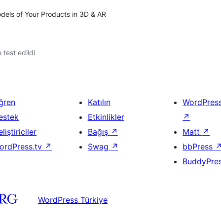
els of Your Products in 3D & AR
e test edildi
ğren
Katılın
WordPres
estek
Etkinlikler
↗
liştiriciler
Bağış
↗
Matt
↗
ordPress.tv
↗
Swag
↗
bbPress
BuddyPre
WordPress Türkiye