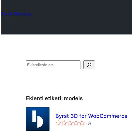
Plugin Directory
Ara
Eklenti etiketi:
models
Byrst 3D for WooCommerce
toplam
(0
)
puan