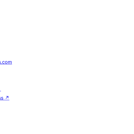
s.com
↗
ss
↗