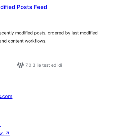
dified Posts Feed
oplam
uan
cently modified posts, ordered by last modified
, and content workflows.
7.0.3 ile test edildi
s.com
↗
ss
↗