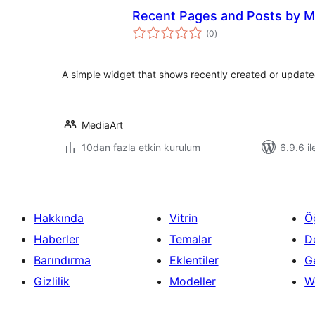
Recent Pages and Posts by M
toplam
(0
)
puan
A simple widget that shows recently created or updat
MediaArt
10dan fazla etkin kurulum
6.9.6 il
Hakkında
Vitrin
Ö
Haberler
Temalar
D
Barındırma
Eklentiler
Ge
Gizlilik
Modeller
W