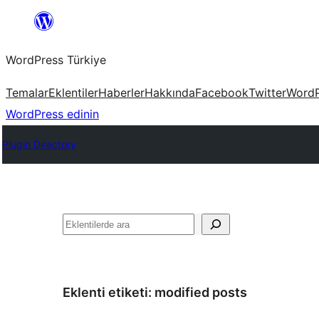
İçeriğe
geç
WordPress Türkiye
Temalar
Eklentiler
Haberler
Hakkında
Facebook
Twitter
WordP
WordPress edinin
Plugin Directory
Ara
Eklenti etiketi:
modified posts