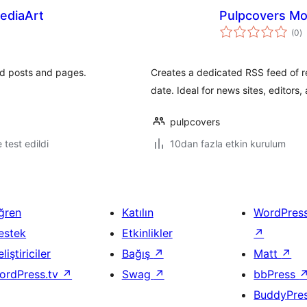
ediaArt
Pulpcovers Mo
t
(0
)
p
ed posts and pages.
Creates a dedicated RSS feed of re
date. Ideal for news sites, editors
pulpcovers
e test edildi
10dan fazla etkin kurulum
ğren
Katılın
WordPres
estek
Etkinlikler
↗
liştiriciler
Bağış
↗
Matt
↗
ordPress.tv
↗
Swag
↗
bbPress
BuddyPre