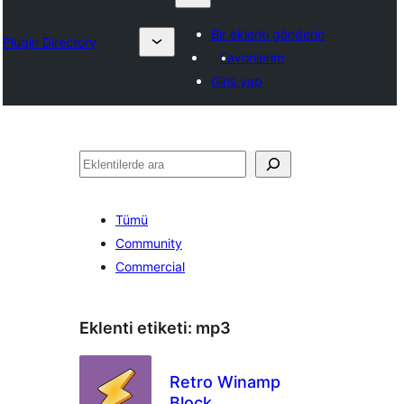
Bir eklenti gönderin
Plugin Directory
Favorilerim
Giriş yap
Ara
Tümü
Community
Commercial
Eklenti etiketi:
mp3
Retro Winamp
Block