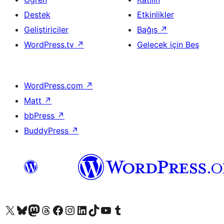
Destek
Etkinlikler
Geliştiriciler
Bağış
↗
WordPress.tv
↗
Gelecek için Beş
WordPress.com
↗
Matt
↗
bbPress
↗
BuddyPress
↗
X (eski Twitter) hesabımıza bakın
Bluesky hesabımızı ziyaret edin
Mastodon hesabımızı ziyaret edin
Threads hesabımızı ziyaret edin
Facebook sayfamızı ziyaret edin
Instagram hesabımızı ziyaret edin
LinkedIn hesabımızı ziyaret edin
TikTok hesabımızı ziyaret edin
YouTube kanalımızı ziyaret edin
Tumblr hesabımızı ziyaret edin