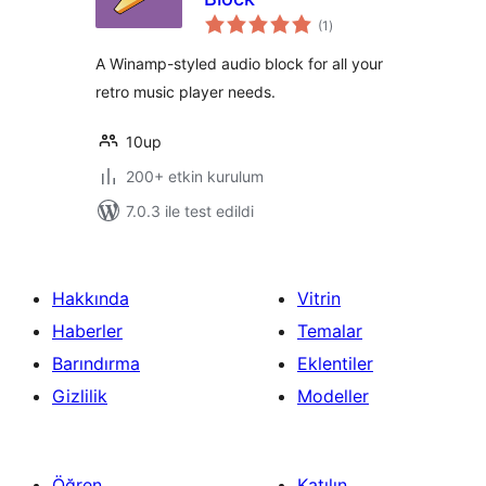
toplam
(1
)
puan
A Winamp-styled audio block for all your
retro music player needs.
10up
200+ etkin kurulum
7.0.3 ile test edildi
Hakkında
Vitrin
Haberler
Temalar
Barındırma
Eklentiler
Gizlilik
Modeller
Öğren
Katılın