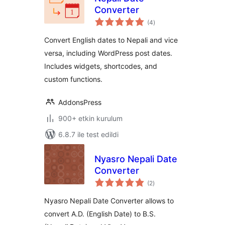
Converter
toplam
(4
)
puan
Convert English dates to Nepali and vice
versa, including WordPress post dates.
Includes widgets, shortcodes, and
custom functions.
AddonsPress
900+ etkin kurulum
6.8.7 ile test edildi
Nyasro Nepali Date
Converter
toplam
(2
)
puan
Nyasro Nepali Date Converter allows to
convert A.D. (English Date) to B.S.