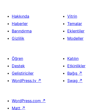
Hakkında
Vitrin
Haberler
Temalar
Barındırma
Eklentiler
Gizlilik
Modeller
Öğren
Katılın
Destek
Etkinlikler
Geliştiriciler
Bağış
↗
WordPress.tv
↗
Swag
↗
WordPress.com
↗
Matt
↗