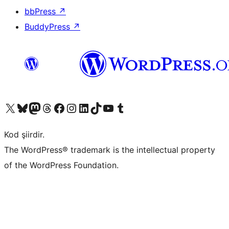
bbPress
↗
BuddyPress
↗
X (eski Twitter) hesabımıza bakın
Bluesky hesabımızı ziyaret edin
Mastodon hesabımızı ziyaret edin
Threads hesabımızı ziyaret edin
Facebook sayfamızı ziyaret edin
Instagram hesabımızı ziyaret edin
LinkedIn hesabımızı ziyaret edin
TikTok hesabımızı ziyaret edin
YouTube kanalımızı ziyaret edin
Tumblr hesabımızı ziyaret edin
Kod şiirdir.
The WordPress® trademark is the intellectual property
of the WordPress Foundation.