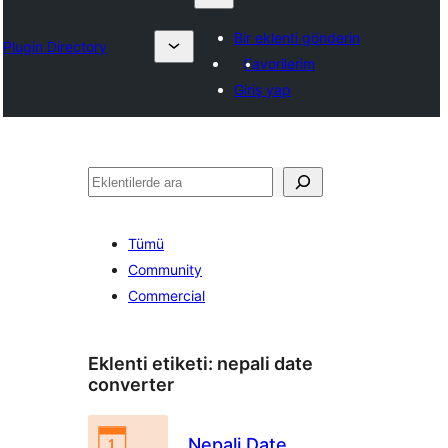
Bir eklenti gönderin
Plugin Directory
Favorilerim
Giriş yap
Ara
Tümü
Community
Commercial
Eklenti etiketi:
nepali date
converter
Nepali Date