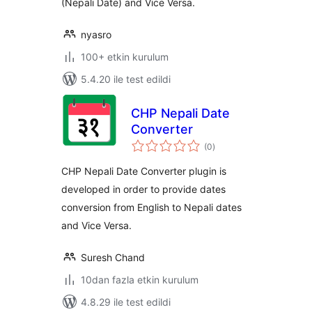
(Nepali Date) and Vice Versa.
nyasro
100+ etkin kurulum
5.4.20 ile test edildi
CHP Nepali Date
Converter
toplam
(0
)
puan
CHP Nepali Date Converter plugin is
developed in order to provide dates
conversion from English to Nepali dates
and Vice Versa.
Suresh Chand
10dan fazla etkin kurulum
4.8.29 ile test edildi