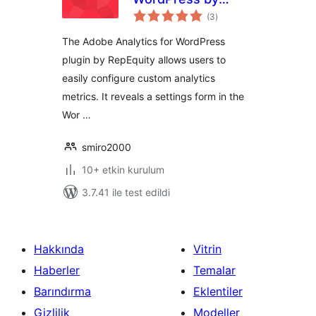
toplam
RepEquity
(3
)
puan
The Adobe Analytics for WordPress
plugin by RepEquity allows users to
easily configure custom analytics
metrics. It reveals a settings form in the
Wor …
smiro2000
10+ etkin kurulum
3.7.41 ile test edildi
Hakkında
Vitrin
Haberler
Temalar
Barındırma
Eklentiler
Gizlilik
Modeller