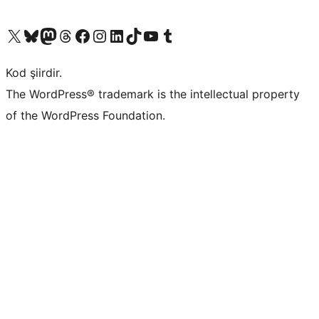
X (eski Twitter) hesabımıza bakın
Bluesky hesabımızı ziyaret edin
Mastodon hesabımızı ziyaret edin
Threads hesabımızı ziyaret edin
Facebook sayfamızı ziyaret edin
Instagram hesabımızı ziyaret edin
LinkedIn hesabımızı ziyaret edin
TikTok hesabımızı ziyaret edin
YouTube kanalımızı ziyaret edin
Tumblr hesabımızı ziyaret edin
Kod şiirdir.
The WordPress® trademark is the intellectual property
of the WordPress Foundation.