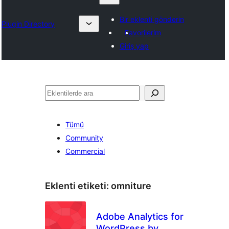
Bir eklenti gönderin
Plugin Directory
Favorilerim
Giriş yap
Ara
Tümü
Community
Commercial
Eklenti etiketi:
omniture
Adobe Analytics for
WordPress by