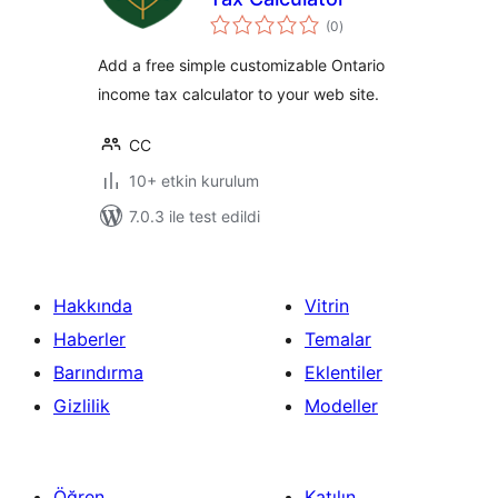
toplam
(0
)
puan
Add a free simple customizable Ontario
income tax calculator to your web site.
CC
10+ etkin kurulum
7.0.3 ile test edildi
Hakkında
Vitrin
Haberler
Temalar
Barındırma
Eklentiler
Gizlilik
Modeller
Öğren
Katılın