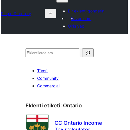
Bir eklenti gönderin
Plugin Directory
Favorilerim
Giriş yap
Ara
Tümü
Community
Commercial
Eklenti etiketi:
Ontario
CC Ontario Income
Tax Calculator