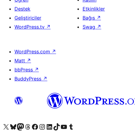
Destek
Etkinlikler
Geliştiriciler
Bağış
↗
WordPress.tv
↗
Swag
↗
WordPress.com
↗
Matt
↗
bbPress
↗
BuddyPress
↗
X (eski Twitter) hesabımıza bakın
Bluesky hesabımızı ziyaret edin
Mastodon hesabımızı ziyaret edin
Threads hesabımızı ziyaret edin
Facebook sayfamızı ziyaret edin
Instagram hesabımızı ziyaret edin
LinkedIn hesabımızı ziyaret edin
TikTok hesabımızı ziyaret edin
YouTube kanalımızı ziyaret edin
Tumblr hesabımızı ziyaret edin