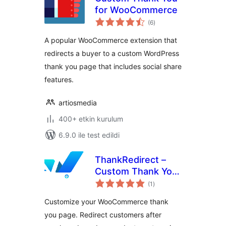
for WooCommerce
toplam
(6
)
puan
A popular WooCommerce extension that
redirects a buyer to a custom WordPress
thank you page that includes social share
features.
artiosmedia
400+ etkin kurulum
6.9.0 ile test edildi
ThankRedirect –
Custom Thank You
toplam
Pages for
(1
)
puan
WooCommerce
Customize your WooCommerce thank
you page. Redirect customers after