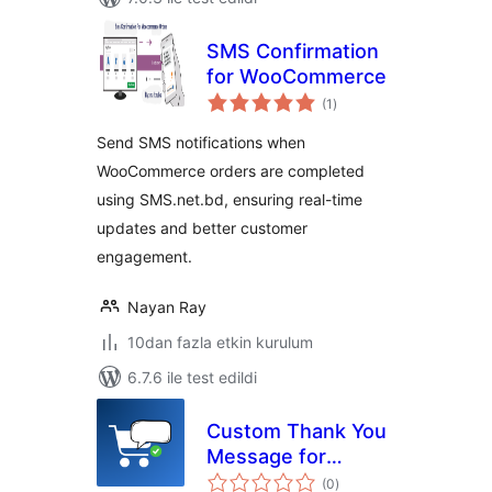
SMS Confirmation
for WooCommerce
toplam
(1
)
puan
Send SMS notifications when
WooCommerce orders are completed
using SMS.net.bd, ensuring real-time
updates and better customer
engagement.
Nayan Ray
10dan fazla etkin kurulum
6.7.6 ile test edildi
Custom Thank You
Message for
toplam
WooCommerce
(0
)
puan