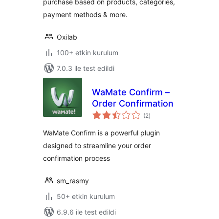
purchase based on products, categories,
payment methods & more.
Oxilab
100+ etkin kurulum
7.0.3 ile test edildi
WaMate Confirm –
Order Confirmation
toplam
(2
)
puan
WaMate Confirm is a powerful plugin
designed to streamline your order
confirmation process
sm_rasmy
50+ etkin kurulum
6.9.6 ile test edildi