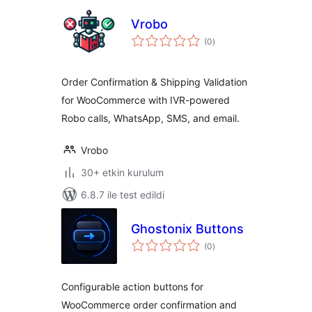
Vrobo
toplam
(0
)
puan
Order Confirmation & Shipping Validation
for WooCommerce with IVR-powered
Robo calls, WhatsApp, SMS, and email.
Vrobo
30+ etkin kurulum
6.8.7 ile test edildi
Ghostonix Buttons
toplam
(0
)
puan
Configurable action buttons for
WooCommerce order confirmation and