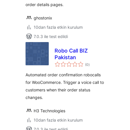
order details pages.
ghostonix
10dan fazla etkin kurulum
7.0.3 ile test edildi
Robo Call BIZ
Pakistan
toplam
(0
)
puan
Automated order confirmation robocalls
for WooCommerce. Trigger a voice call to
customers when their order status
changes.
H3 Technologies
10dan fazla etkin kurulum
7.0.3 ile test edildi