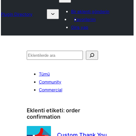
Bir eklenti gönderin
Plugin Directory
Favorilerim
Giriş yap
Ara
Tümü
Community
Commercial
Eklenti etiketi:
order
confirmation
Custom Thank You