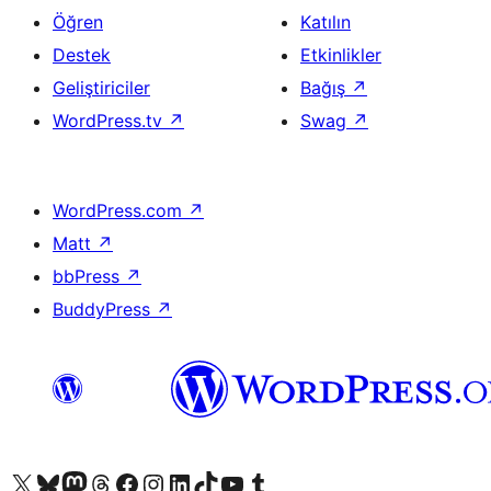
Öğren
Katılın
Destek
Etkinlikler
Geliştiriciler
Bağış
↗
WordPress.tv
↗
Swag
↗
WordPress.com
↗
Matt
↗
bbPress
↗
BuddyPress
↗
X (eski Twitter) hesabımıza bakın
Bluesky hesabımızı ziyaret edin
Mastodon hesabımızı ziyaret edin
Threads hesabımızı ziyaret edin
Facebook sayfamızı ziyaret edin
Instagram hesabımızı ziyaret edin
LinkedIn hesabımızı ziyaret edin
TikTok hesabımızı ziyaret edin
YouTube kanalımızı ziyaret edin
Tumblr hesabımızı ziyaret edin