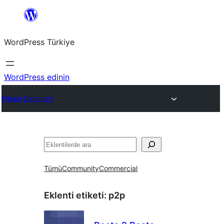
İçeriğe
geç
WordPress Türkiye
WordPress edinin
Plugin Directory
Ara
Tümü
Community
Commercial
Eklenti etiketi:
p2p