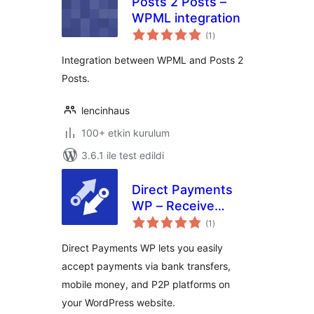
Posts 2 Posts –
WPML integration
toplam
(1
)
puan
Integration between WPML and Posts 2
Posts.
lencinhaus
100+ etkin kurulum
3.6.1 ile test edildi
Direct Payments
WP – Receive
toplam
Payments with
(1
)
puan
Forms
Direct Payments WP lets you easily
accept payments via bank transfers,
mobile money, and P2P platforms on
your WordPress website.