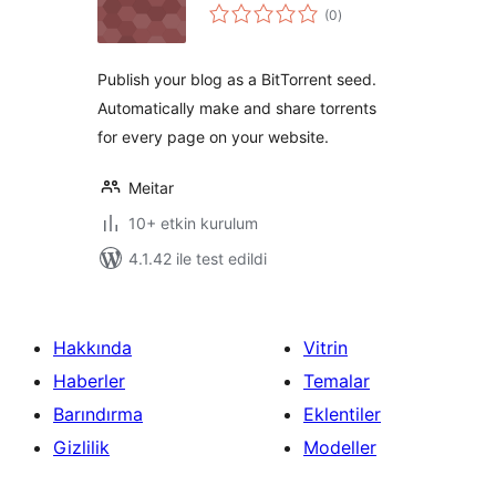
toplam
(0
)
puan
Publish your blog as a BitTorrent seed.
Automatically make and share torrents
for every page on your website.
Meitar
10+ etkin kurulum
4.1.42 ile test edildi
Hakkında
Vitrin
Haberler
Temalar
Barındırma
Eklentiler
Gizlilik
Modeller