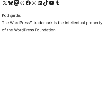
X (eski Twitter) hesabımıza bakın
Bluesky hesabımızı ziyaret edin
Mastodon hesabımızı ziyaret edin
Threads hesabımızı ziyaret edin
Facebook sayfamızı ziyaret edin
Instagram hesabımızı ziyaret edin
LinkedIn hesabımızı ziyaret edin
TikTok hesabımızı ziyaret edin
YouTube kanalımızı ziyaret edin
Tumblr hesabımızı ziyaret edin
Kod şiirdir.
The WordPress® trademark is the intellectual property
of the WordPress Foundation.