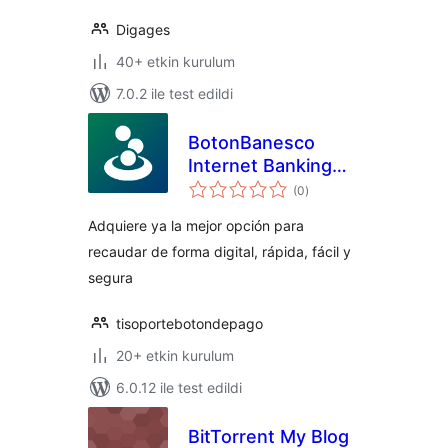
Digages
40+ etkin kurulum
7.0.2 ile test edildi
BotonBanesco
Internet Banking
toplam
Payment Gateway
(0
)
puan
Adquiere ya la mejor opción para
recaudar de forma digital, rápida, fácil y
segura
tisoportebotondepago
20+ etkin kurulum
6.0.12 ile test edildi
BitTorrent My Blog