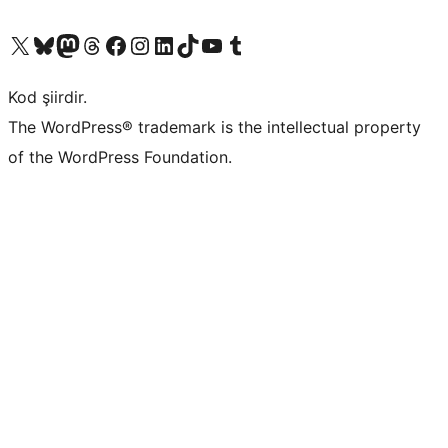
X (eski Twitter) hesabımıza bakın
Bluesky hesabımızı ziyaret edin
Mastodon hesabımızı ziyaret edin
Threads hesabımızı ziyaret edin
Facebook sayfamızı ziyaret edin
Instagram hesabımızı ziyaret edin
LinkedIn hesabımızı ziyaret edin
TikTok hesabımızı ziyaret edin
YouTube kanalımızı ziyaret edin
Tumblr hesabımızı ziyaret edin
Kod şiirdir.
The WordPress® trademark is the intellectual property
of the WordPress Foundation.