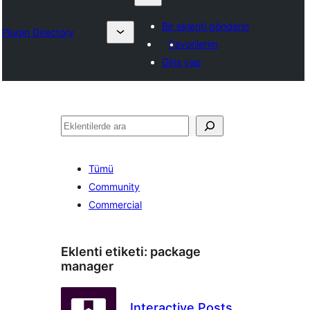
Bir eklenti gönderin
Plugin Directory
Favorilerim
Giriş yap
Ara
Tümü
Community
Commercial
Eklenti etiketi:
package
manager
Interactive Posts