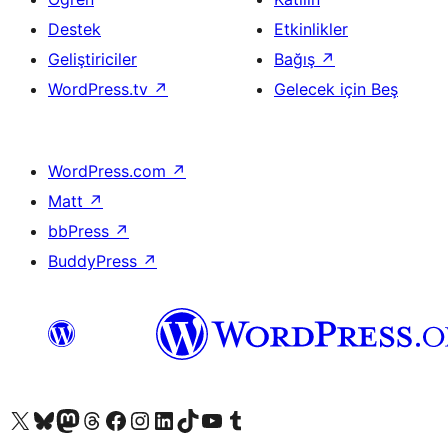
Destek
Etkinlikler
Geliştiriciler
Bağış
↗
WordPress.tv
↗
Gelecek için Beş
WordPress.com
↗
Matt
↗
bbPress
↗
BuddyPress
↗
X (eski Twitter) hesabımıza bakın
Bluesky hesabımızı ziyaret edin
Mastodon hesabımızı ziyaret edin
Threads hesabımızı ziyaret edin
Facebook sayfamızı ziyaret edin
Instagram hesabımızı ziyaret edin
LinkedIn hesabımızı ziyaret edin
TikTok hesabımızı ziyaret edin
YouTube kanalımızı ziyaret edin
Tumblr hesabımızı ziyaret edin