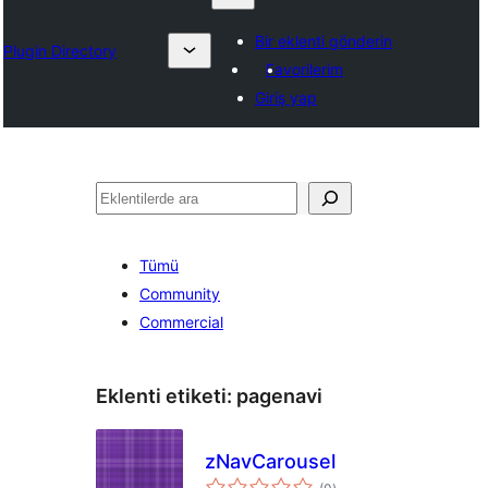
Bir eklenti gönderin
Plugin Directory
Favorilerim
Giriş yap
Ara
Tümü
Community
Commercial
Eklenti etiketi:
pagenavi
zNavCarousel
toplam