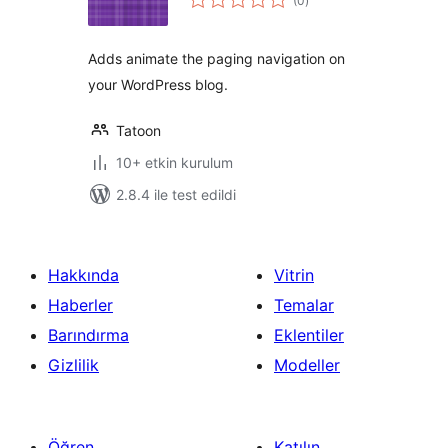
(0
)
puan
Adds animate the paging navigation on
your WordPress blog.
Tatoon
10+ etkin kurulum
2.8.4 ile test edildi
Hakkında
Vitrin
Haberler
Temalar
Barındırma
Eklentiler
Gizlilik
Modeller
Öğren
Katılın