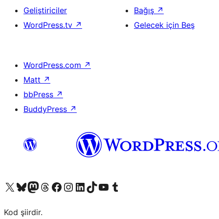
Geliştiriciler
Bağış
↗
WordPress.tv
↗
Gelecek için Beş
WordPress.com
↗
Matt
↗
bbPress
↗
BuddyPress
↗
X (eski Twitter) hesabımıza bakın
Bluesky hesabımızı ziyaret edin
Mastodon hesabımızı ziyaret edin
Threads hesabımızı ziyaret edin
Facebook sayfamızı ziyaret edin
Instagram hesabımızı ziyaret edin
LinkedIn hesabımızı ziyaret edin
TikTok hesabımızı ziyaret edin
YouTube kanalımızı ziyaret edin
Tumblr hesabımızı ziyaret edin
Kod şiirdir.