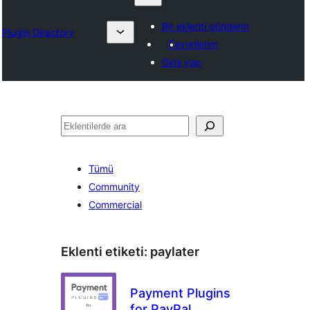
Bir eklenti gönderin
Plugin Directory
Favorilerim
Giriş yap
Ara
Tümü
Community
Commercial
Eklenti etiketi:
paylater
Payment Plugins
for PayPal