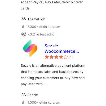
accept PayPal, Pay Later, debit & credit
cards.
ThemeHigh
7.000+ etkin kurulum
7.0.2 ile test edildi
Sezzle
Woocommerce
toplam
Payment
(1
)
puan
Sezzle is an alternative payment platform
that increases sales and basket sizes by
enabling your customers to 'buy now and
pay later' with i …
Sezzle
1.000+ etkin kurulum