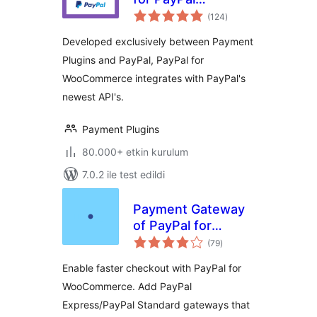
toplam
WooCommerce
(124
)
puan
Developed exclusively between Payment
Plugins and PayPal, PayPal for
WooCommerce integrates with PayPal's
newest API's.
Payment Plugins
80.000+ etkin kurulum
7.0.2 ile test edildi
Payment Gateway
of PayPal for
toplam
WooCommerce
(79
)
puan
Enable faster checkout with PayPal for
WooCommerce. Add PayPal
Express/PayPal Standard gateways that