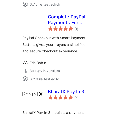
6.7.5 ile test edildi
Complete PayPal
Payments For
toplam
WooCommerce
(1
)
puan
PayPal Checkout with Smart Payment
Buttons gives your buyers a simplified
and secure checkout experience.
Eric Babin
80+ etkin kurulum
6.2.9 ile test edildi
BharatX Pay In 3
toplam
(5
)
puan
BharatX Pay In 3 plugin is a payment