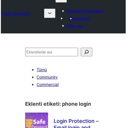
Bir eklenti gönderin
Plugin Directory
Favorilerim
Giriş yap
Ara
Tümü
Community
Commercial
Eklenti etiketi:
phone login
Login Protection –
Email login and