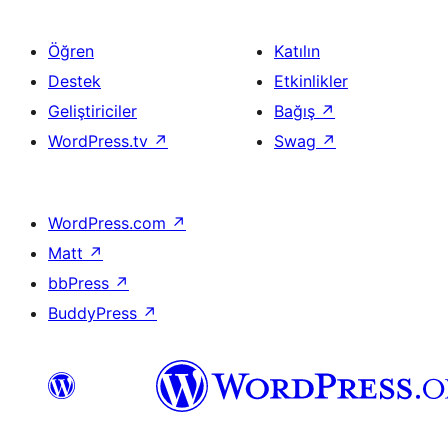
Öğren
Katılın
Destek
Etkinlikler
Geliştiriciler
Bağış
↗
WordPress.tv
↗
Swag
↗
WordPress.com
↗
Matt
↗
bbPress
↗
BuddyPress
↗