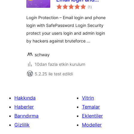
toplam
phone login with
(1
)
puan
SafePassword
Login Protection – Email login and phone
Login Security
login with SafePassword Login Security
protect your users login and admin login
by hackers against bruteforce …
schway
10dan fazla etkin kurulum
5.2.25 ile test edildi
Hakkında
Vitrin
Haberler
Temalar
Barındırma
Eklentiler
Gizlilik
Modeller