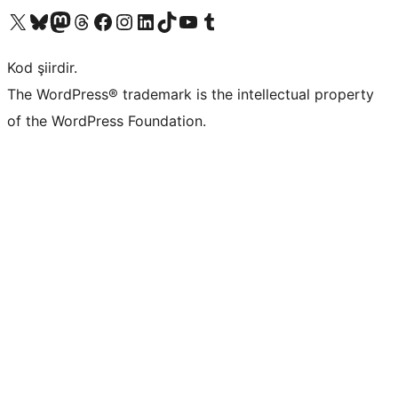
X (eski Twitter) hesabımıza bakın
Bluesky hesabımızı ziyaret edin
Mastodon hesabımızı ziyaret edin
Threads hesabımızı ziyaret edin
Facebook sayfamızı ziyaret edin
Instagram hesabımızı ziyaret edin
LinkedIn hesabımızı ziyaret edin
TikTok hesabımızı ziyaret edin
YouTube kanalımızı ziyaret edin
Tumblr hesabımızı ziyaret edin
Kod şiirdir.
The WordPress® trademark is the intellectual property
of the WordPress Foundation.