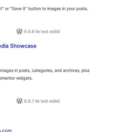
t" or "Save It" button to images in your posts.
6.9.6 ile test edildi
Media Showcase
oplam
uan
images in posts, categories, and archives, plus
lementor widgets.
6.8.7 ile test edildi
s.com