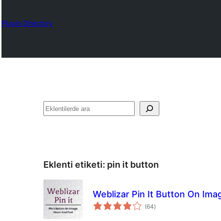
Plugin Directory
Ara
Eklenti etiketi:
pin it button
Weblizar Pin It Button On Im
toplam
(64
)
puan