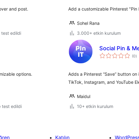
over and post.
Add a customizable Pinterest "Pin I
Sohel Rana
e test edildi
3.000+ etkin kurulum
Social Pin & 
t
(0
)
p
mizable options.
Adds a Pinterest “Save” button on 
TikTok, Instagram, and YouTube E
Maidul
e test edildi
10+ etkin kurulum
ğren
Katılın
WordPres