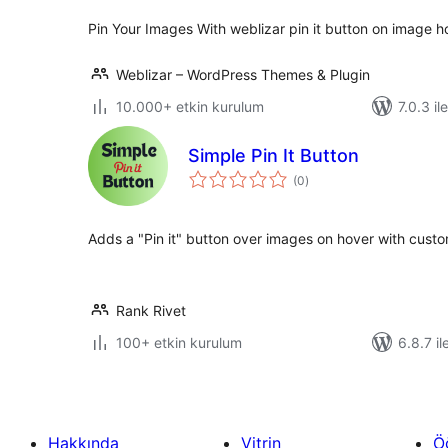
Pin Your Images With weblizar pin it button on image h
Weblizar – WordPress Themes & Plugin
10.000+ etkin kurulum
7.0.3 il
Simple Pin It Button
toplam
(0
)
puan
Adds a "Pin it" button over images on hover with custo
Rank Rivet
100+ etkin kurulum
6.8.7 il
Hakkında
Vitrin
Ö