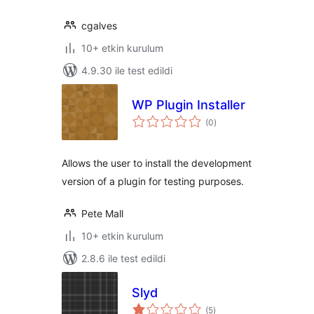
cgalves
10+ etkin kurulum
4.9.30 ile test edildi
WP Plugin Installer
toplam
(0
)
puan
Allows the user to install the development
version of a plugin for testing purposes.
Pete Mall
10+ etkin kurulum
2.8.6 ile test edildi
Slyd
toplam
(5
)
puan