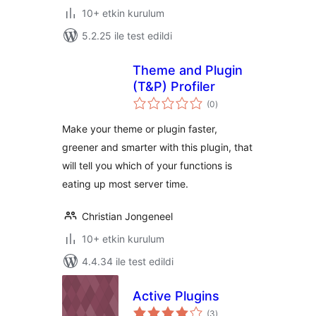
10+ etkin kurulum
5.2.25 ile test edildi
Theme and Plugin
(T&P) Profiler
toplam
(0
)
puan
Make your theme or plugin faster,
greener and smarter with this plugin, that
will tell you which of your functions is
eating up most server time.
Christian Jongeneel
10+ etkin kurulum
4.4.34 ile test edildi
Active Plugins
toplam
(3
)