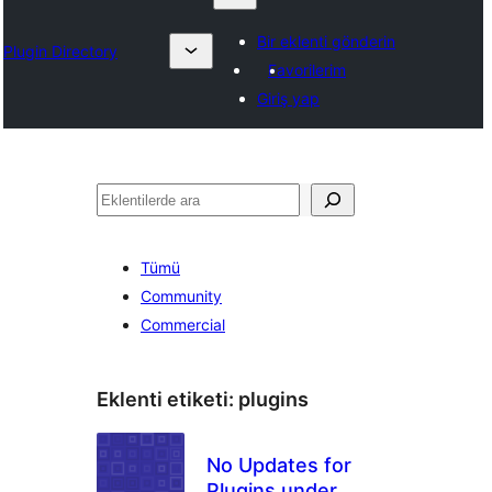
Bir eklenti gönderin
Plugin Directory
Favorilerim
Giriş yap
Ara
Tümü
Community
Commercial
Eklenti etiketi:
plugins
No Updates for
Plugins under