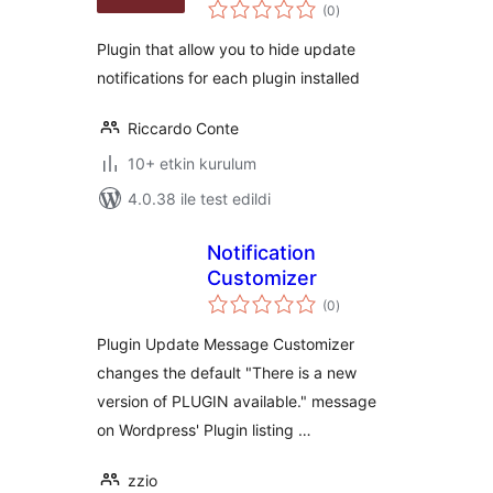
toplam
(0
)
puan
Plugin that allow you to hide update
notifications for each plugin installed
Riccardo Conte
10+ etkin kurulum
4.0.38 ile test edildi
Notification
Customizer
toplam
(0
)
puan
Plugin Update Message Customizer
changes the default "There is a new
version of PLUGIN available." message
on Wordpress' Plugin listing …
zzio