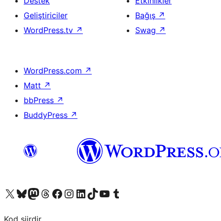
Destek
Etkinlikler
Geliştiriciler
Bağış
↗
WordPress.tv
↗
Swag
↗
WordPress.com
↗
Matt
↗
bbPress
↗
BuddyPress
↗
X (eski Twitter) hesabımıza bakın
Bluesky hesabımızı ziyaret edin
Mastodon hesabımızı ziyaret edin
Threads hesabımızı ziyaret edin
Facebook sayfamızı ziyaret edin
Instagram hesabımızı ziyaret edin
LinkedIn hesabımızı ziyaret edin
TikTok hesabımızı ziyaret edin
YouTube kanalımızı ziyaret edin
Tumblr hesabımızı ziyaret edin
Kod şiirdir.