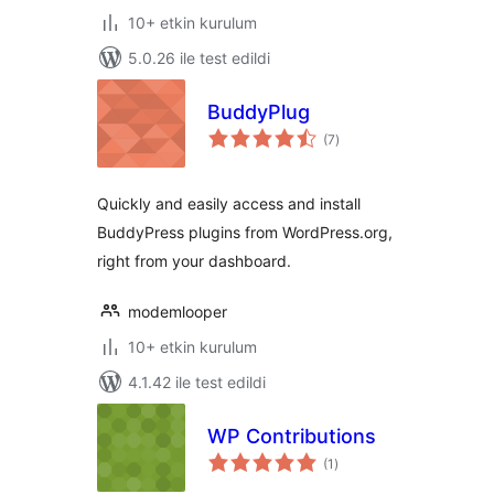
10+ etkin kurulum
5.0.26 ile test edildi
BuddyPlug
toplam
(7
)
puan
Quickly and easily access and install
BuddyPress plugins from WordPress.org,
right from your dashboard.
modemlooper
10+ etkin kurulum
4.1.42 ile test edildi
WP Contributions
toplam
(1
)
puan