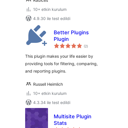
Radices
10+ etkin kurulum
4.9.30 ile test edildi
Better Plugins
Plugin
toplam
(2
)
puan
This plugin makes your life easier by
providing tools for filtering, comparing,
and reporting plugins.
Russell Heimlich
10+ etkin kurulum
4.3.34 ile test edildi
Multisite Plugin
Stats