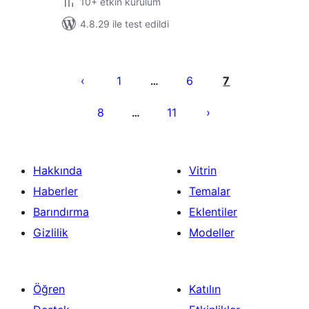
10+ etkin kurulum
4.8.29 ile test edildi
Yazı
sayfalaması
1
6
7
…
8
11
…
Hakkında
Vitrin
Haberler
Temalar
Barındırma
Eklentiler
Gizlilik
Modeller
Öğren
Katılın