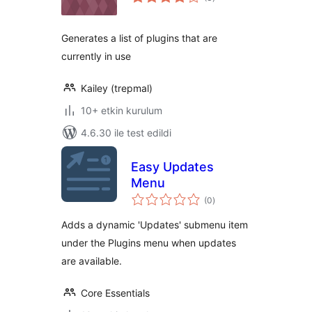
puan
Generates a list of plugins that are
currently in use
Kailey (trepmal)
10+ etkin kurulum
4.6.30 ile test edildi
Easy Updates
Menu
toplam
(0
)
puan
Adds a dynamic 'Updates' submenu item
under the Plugins menu when updates
are available.
Core Essentials