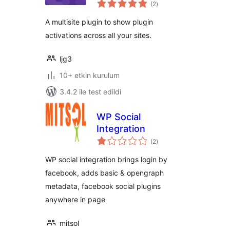
toplam
(2
)
puan
A multisite plugin to show plugin
activations across all your sites.
ljg3
10+ etkin kurulum
3.4.2 ile test edildi
WP Social
Integration
toplam
(2
)
puan
WP social integration brings login by
facebook, adds basic & opengraph
metadata, facebook social plugins
anywhere in page
mitsol