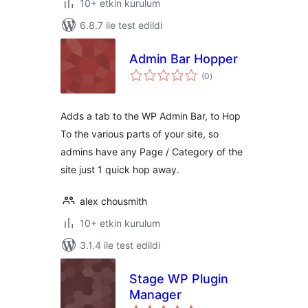
10+ etkin kurulum
6.8.7 ile test edildi
Admin Bar Hopper
toplam
(0
)
puan
Adds a tab to the WP Admin Bar, to Hop
To the various parts of your site, so
admins have any Page / Category of the
site just 1 quick hop away.
alex chousmith
10+ etkin kurulum
3.1.4 ile test edildi
Stage WP Plugin
Manager
toplam