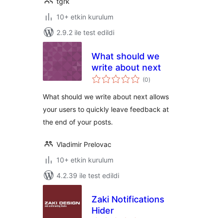
tgrk
10+ etkin kurulum
2.9.2 ile test edildi
What should we
write about next
toplam
(0
)
puan
What should we write about next allows
your users to quickly leave feedback at
the end of your posts.
Vladimir Prelovac
10+ etkin kurulum
4.2.39 ile test edildi
Zaki Notifications
Hider