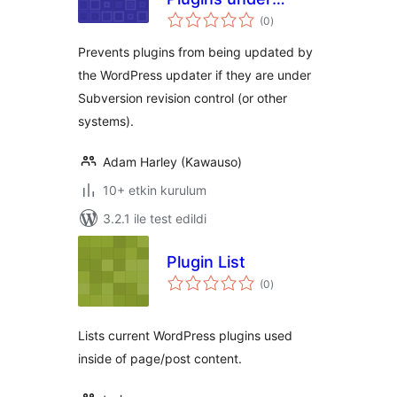
toplam
Revision Control
(0
)
puan
Prevents plugins from being updated by
the WordPress updater if they are under
Subversion revision control (or other
systems).
Adam Harley (Kawauso)
10+ etkin kurulum
3.2.1 ile test edildi
Plugin List
toplam
(0
)
puan
Lists current WordPress plugins used
inside of page/post content.