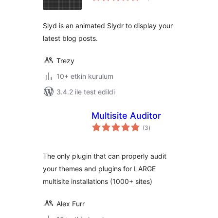
Slyd is an animated Slydr to display your
latest blog posts.
Trezy
10+ etkin kurulum
3.4.2 ile test edildi
Multisite Auditor
toplam
(3
)
puan
The only plugin that can properly audit
your themes and plugins for LARGE
multisite installations (1000+ sites)
Alex Furr