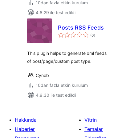
10dan fazla etkin kurulum
4.8.29 ile test edildi
Posts RSS Feeds
toplam
(0
)
puan
This plugin helps to generate xml feeds
of post/page/custom post type.
Cynob
10dan fazla etkin kurulum
4.9.30 ile test edildi
Hakkında
Vitrin
Haberler
Temalar