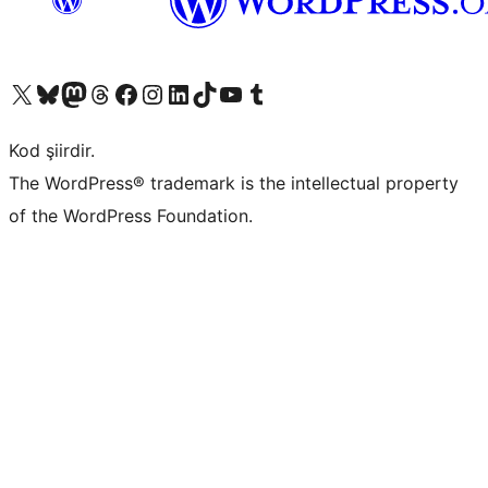
X (eski Twitter) hesabımıza bakın
Bluesky hesabımızı ziyaret edin
Mastodon hesabımızı ziyaret edin
Threads hesabımızı ziyaret edin
Facebook sayfamızı ziyaret edin
Instagram hesabımızı ziyaret edin
LinkedIn hesabımızı ziyaret edin
TikTok hesabımızı ziyaret edin
YouTube kanalımızı ziyaret edin
Tumblr hesabımızı ziyaret edin
Kod şiirdir.
The WordPress® trademark is the intellectual property
of the WordPress Foundation.