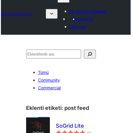
Bir eklenti gönderin
Plugin Directory
Favorilerim
Giriş yap
Ara
Tümü
Community
Commercial
Eklenti etiketi:
post feed
SoGrid Lite
toplam