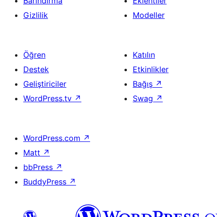
Barındırma
Eklentiler
Gizlilik
Modeller
Öğren
Katılın
Destek
Etkinlikler
Geliştiriciler
Bağış
↗
WordPress.tv
↗
Swag
↗
WordPress.com
↗
Matt
↗
bbPress
↗
BuddyPress
↗