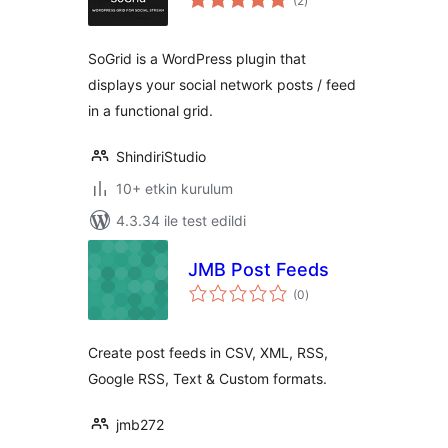
(2
)
puan
SoGrid is a WordPress plugin that
displays your social network posts / feed
in a functional grid.
ShindiriStudio
10+ etkin kurulum
4.3.34 ile test edildi
JMB Post Feeds
toplam
(0
)
puan
Create post feeds in CSV, XML, RSS,
Google RSS, Text & Custom formats.
jmb272