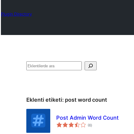
Plugin Directory
Ara
Eklenti etiketi:
post word count
Post Admin Word Count
toplam
(6
)
puan