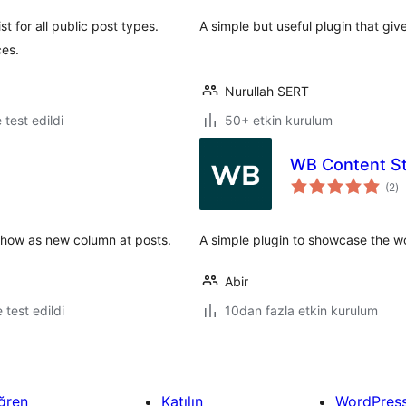
t for all public post types.
A simple but useful plugin that giv
ces.
Nurullah SERT
e test edildi
50+ etkin kurulum
WB Content St
to
(2
)
p
 show as new column at posts.
A simple plugin to showcase the w
Abir
e test edildi
10dan fazla etkin kurulum
ğren
Katılın
WordPres