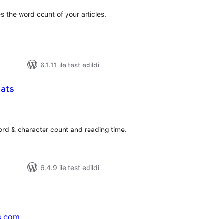
es the word count of your articles.
6.1.11 ile test edildi
ats
plam
uan
ord & character count and reading time.
6.4.9 ile test edildi
s.com