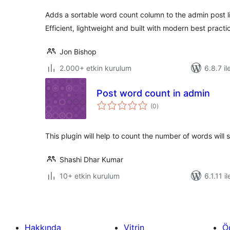
Adds a sortable word count column to the admin post lis
Efficient, lightweight and built with modern best practi
Jon Bishop
2.000+ etkin kurulum
6.8.7 il
Post word count in admin
toplam
(0
)
puan
This plugin will help to count the number of words will
Shashi Dhar Kumar
10+ etkin kurulum
6.1.11 il
Hakkında
Vitrin
Ö