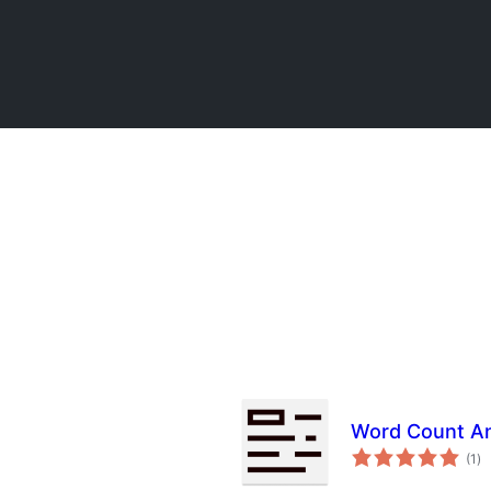
Word Count An
to
(1
)
pu