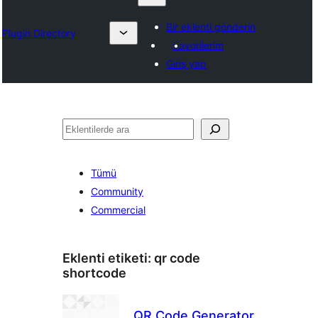
Bir eklenti gönderin
Plugin Directory
Favorilerim
Giriş yap
Ara
Tümü
Community
Commercial
Eklenti etiketi:
qr code
shortcode
QR Code Generator