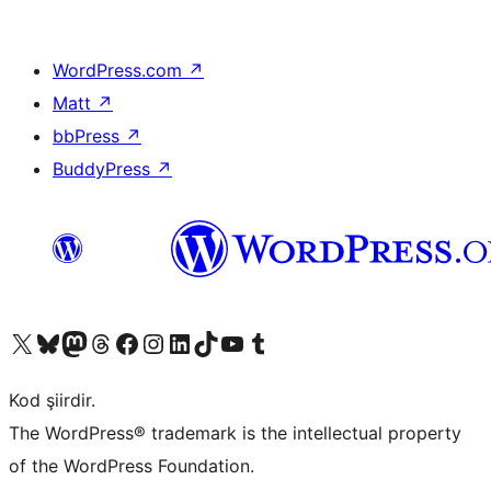
WordPress.com
↗
Matt
↗
bbPress
↗
BuddyPress
↗
X (eski Twitter) hesabımıza bakın
Bluesky hesabımızı ziyaret edin
Mastodon hesabımızı ziyaret edin
Threads hesabımızı ziyaret edin
Facebook sayfamızı ziyaret edin
Instagram hesabımızı ziyaret edin
LinkedIn hesabımızı ziyaret edin
TikTok hesabımızı ziyaret edin
YouTube kanalımızı ziyaret edin
Tumblr hesabımızı ziyaret edin
Kod şiirdir.
The WordPress® trademark is the intellectual property
of the WordPress Foundation.