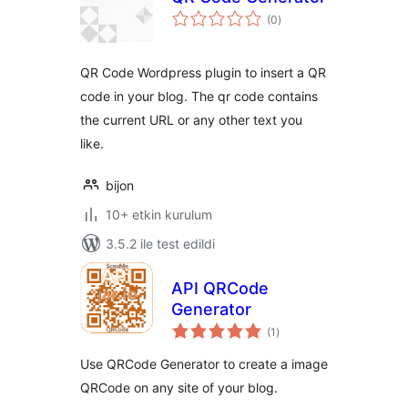
toplam
(0
)
puan
QR Code Wordpress plugin to insert a QR
code in your blog. The qr code contains
the current URL or any other text you
like.
bijon
10+ etkin kurulum
3.5.2 ile test edildi
API QRCode
Generator
toplam
(1
)
puan
Use QRCode Generator to create a image
QRCode on any site of your blog.