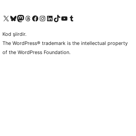
X (eski Twitter) hesabımıza bakın
Bluesky hesabımızı ziyaret edin
Mastodon hesabımızı ziyaret edin
Threads hesabımızı ziyaret edin
Facebook sayfamızı ziyaret edin
Instagram hesabımızı ziyaret edin
LinkedIn hesabımızı ziyaret edin
TikTok hesabımızı ziyaret edin
YouTube kanalımızı ziyaret edin
Tumblr hesabımızı ziyaret edin
Kod şiirdir.
The WordPress® trademark is the intellectual property
of the WordPress Foundation.