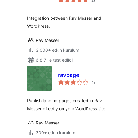
(2
)
puan
Integration between Rav Messer and
WordPress.
Rav Messer
3.000+ etkin kurulum
6.8.7 ile test edildi
ravpage
toplam
(2
)
puan
Publish landing pages created in Rav
Messer directly on your WordPress site.
Rav Messer
300+ etkin kurulum