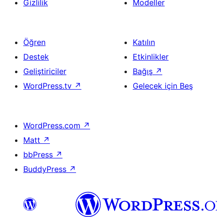
Gizlilik
Modeller
Öğren
Katılın
Destek
Etkinlikler
Geliştiriciler
Bağış
↗
WordPress.tv
↗
Gelecek için Beş
WordPress.com
↗
Matt
↗
bbPress
↗
BuddyPress
↗