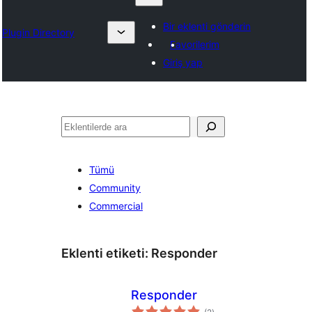
Bir eklenti gönderin
Plugin Directory
Favorilerim
Giriş yap
Ara
Tümü
Community
Commercial
Eklenti etiketi:
Responder
Responder
toplam