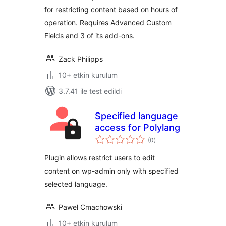
for restricting content based on hours of
operation. Requires Advanced Custom
Fields and 3 of its add-ons.
Zack Philipps
10+ etkin kurulum
3.7.41 ile test edildi
Specified language
access for Polylang
toplam
(0
)
puan
Plugin allows restrict users to edit
content on wp-admin only with specified
selected language.
Pawel Cmachowski
10+ etkin kurulum