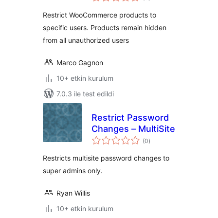
puan
Restrict WooCommerce products to
specific users. Products remain hidden
from all unauthorized users
Marco Gagnon
10+ etkin kurulum
7.0.3 ile test edildi
Restrict Password
Changes – MultiSite
toplam
(0
)
puan
Restricts multisite password changes to
super admins only.
Ryan Willis
10+ etkin kurulum