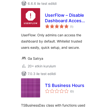
6.6.6 ile test edildi
UserFlow – Disable
Dashboard Access
toplam
for Non Admin
(1
)
puan
UserFlow: Only admins can access the
dashboard by default. Whitelist trusted
users easily, quick setup, and secure.
Ga Satrya
20+ etkin kurulum
7.0.3 ile test edildi
TS Business Hours
toplam
(0
)
puan
TSBusinessDay class with functions used