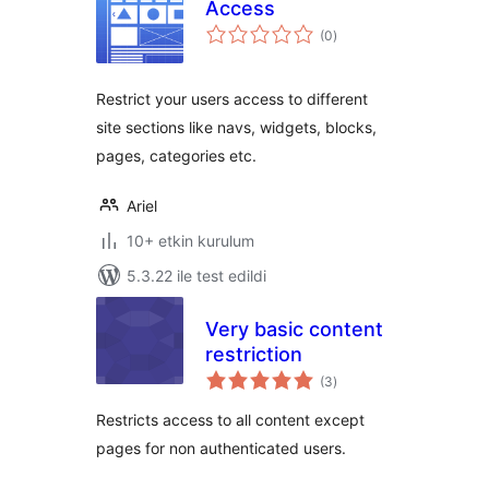
Access
toplam
(0
)
puan
Restrict your users access to different
site sections like navs, widgets, blocks,
pages, categories etc.
Ariel
10+ etkin kurulum
5.3.22 ile test edildi
Very basic content
restriction
toplam
(3
)
puan
Restricts access to all content except
pages for non authenticated users.