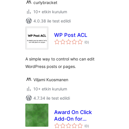
curlybracket
10+ etkin kurulum
4.0.38 ile test edildi
WP Post ACL
toplam
(0
)
puan
A simple way to control who can edit
WordPress posts or pages.
Viljami Kuosmanen
10+ etkin kurulum
4.7.34 ile test edildi
Award On Click
Add-On for
toplam
GamiPress
(0
)
puan