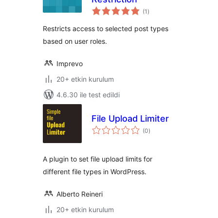
toplam
(1
)
puan
Restricts access to selected post types
based on user roles.
Imprevo
20+ etkin kurulum
4.6.30 ile test edildi
File Upload Limiter
toplam
(0
)
puan
A plugin to set file upload limits for
different file types in WordPress.
Alberto Reineri
20+ etkin kurulum