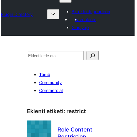
Bir eklenti gönderin
Plugin Directory
Favorilerim
Giriş yap
Ara
Tümü
Community
Commercial
Eklenti etiketi:
restrict
Role Content
Restriction