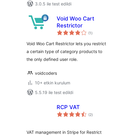
3.0.5 ile test edildi
Void Woo Cart
Restrictor
toplam
(1
)
puan
Void Woo Cart Restrictor lets you restrict
a certain type of category products to
the only defined user role.
voidcoders
10+ etkin kurulum
5.5.19 ile test edildi
RCP VAT
toplam
(2
)
puan
VAT management in Stripe for Restrict