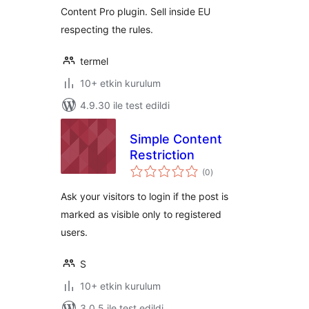
Content Pro plugin. Sell inside EU
respecting the rules.
termel
10+ etkin kurulum
4.9.30 ile test edildi
Simple Content
Restriction
toplam
(0
)
puan
Ask your visitors to login if the post is
marked as visible only to registered
users.
S
10+ etkin kurulum
3.0.5 ile test edildi