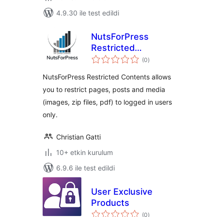
4.9.30 ile test edildi
NutsForPress
Restricted
toplam
Contents
(0
)
puan
NutsForPress Restricted Contents allows
you to restrict pages, posts and media
(images, zip files, pdf) to logged in users
only.
Christian Gatti
10+ etkin kurulum
6.9.6 ile test edildi
User Exclusive
Products
toplam
(0
)