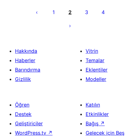
Yazı
sayfalaması
1
2
3
4
Hakkında
Vitrin
Haberler
Temalar
Barındırma
Eklentiler
Gizlilik
Modeller
Öğren
Katılın
Destek
Etkinlikler
Geliştiriciler
Bağış
↗
WordPress.tv
↗
Gelecek için Beş