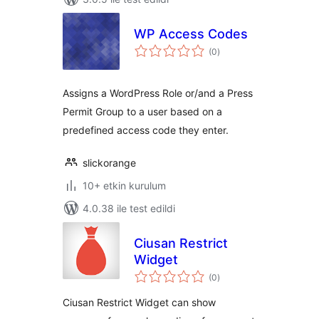
WP Access Codes
toplam
(0
)
puan
Assigns a WordPress Role or/and a Press
Permit Group to a user based on a
predefined access code they enter.
slickorange
10+ etkin kurulum
4.0.38 ile test edildi
Ciusan Restrict
Widget
toplam
(0
)
puan
Ciusan Restrict Widget can show