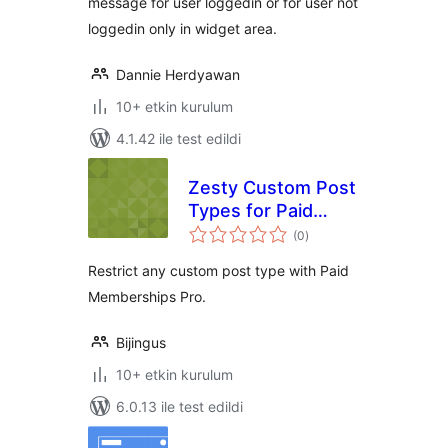
message for user loggedin or for user not
loggedin only in widget area.
Dannie Herdyawan
10+ etkin kurulum
4.1.42 ile test edildi
Zesty Custom Post
Types for Paid
toplam
Memberships Pro
(0
)
puan
Restrict any custom post type with Paid
Memberships Pro.
Bijingus
10+ etkin kurulum
6.0.13 ile test edildi