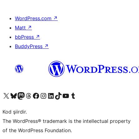
WordPress.com
↗
Matt
↗
bbPress
↗
BuddyPress
↗
X (eski Twitter) hesabımıza bakın
Bluesky hesabımızı ziyaret edin
Mastodon hesabımızı ziyaret edin
Threads hesabımızı ziyaret edin
Facebook sayfamızı ziyaret edin
Instagram hesabımızı ziyaret edin
LinkedIn hesabımızı ziyaret edin
TikTok hesabımızı ziyaret edin
YouTube kanalımızı ziyaret edin
Tumblr hesabımızı ziyaret edin
Kod şiirdir.
The WordPress® trademark is the intellectual property
of the WordPress Foundation.