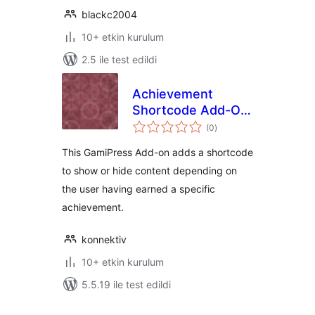
blackc2004
10+ etkin kurulum
2.5 ile test edildi
Achievement
Shortcode Add-On
toplam
for GamiPress
(0
)
puan
This GamiPress Add-on adds a shortcode
to show or hide content depending on
the user having earned a specific
achievement.
konnektiv
10+ etkin kurulum
5.5.19 ile test edildi