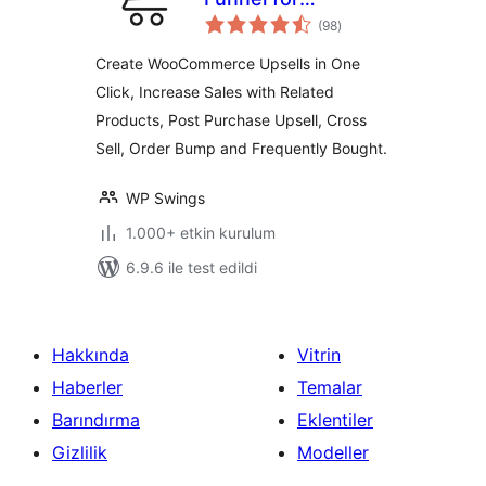
toplam
Woocommerce
(98
)
puan
Create WooCommerce Upsells in One
Click, Increase Sales with Related
Products, Post Purchase Upsell, Cross
Sell, Order Bump and Frequently Bought.
WP Swings
1.000+ etkin kurulum
6.9.6 ile test edildi
Hakkında
Vitrin
Haberler
Temalar
Barındırma
Eklentiler
Gizlilik
Modeller