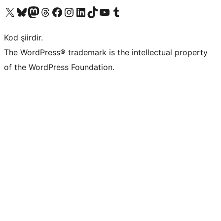
X (eski Twitter) hesabımıza bakın
Bluesky hesabımızı ziyaret edin
Mastodon hesabımızı ziyaret edin
Threads hesabımızı ziyaret edin
Facebook sayfamızı ziyaret edin
Instagram hesabımızı ziyaret edin
LinkedIn hesabımızı ziyaret edin
TikTok hesabımızı ziyaret edin
YouTube kanalımızı ziyaret edin
Tumblr hesabımızı ziyaret edin
Kod şiirdir.
The WordPress® trademark is the intellectual property
of the WordPress Foundation.