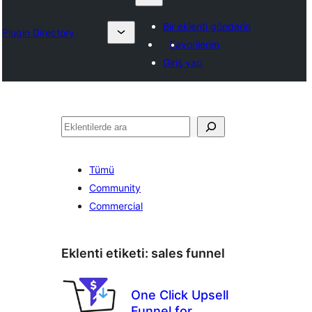
Bir eklenti gönderin
Plugin Directory
Favorilerim
Giriş yap
Ara
Tümü
Community
Commercial
Eklenti etiketi:
sales funnel
One Click Upsell
Funnel for