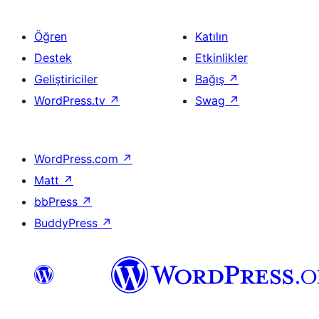
Öğren
Katılın
Destek
Etkinlikler
Geliştiriciler
Bağış
↗
WordPress.tv
↗
Swag
↗
WordPress.com
↗
Matt
↗
bbPress
↗
BuddyPress
↗