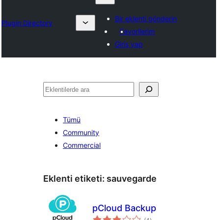
Bir eklenti gönderin
Plugin Directory
Favorilerim
Giriş yap
Ara
Tümü
Community
Commercial
Eklenti etiketi:
sauvegarde
pCloud Backup
toplam