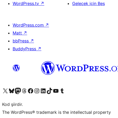
WordPress.tv
↗
Gelecek için Beş
WordPress.com
↗
Matt
↗
bbPress
↗
BuddyPress
↗
X (eski Twitter) hesabımıza bakın
Bluesky hesabımızı ziyaret edin
Mastodon hesabımızı ziyaret edin
Threads hesabımızı ziyaret edin
Facebook sayfamızı ziyaret edin
Instagram hesabımızı ziyaret edin
LinkedIn hesabımızı ziyaret edin
TikTok hesabımızı ziyaret edin
YouTube kanalımızı ziyaret edin
Tumblr hesabımızı ziyaret edin
Kod şiirdir.
The WordPress® trademark is the intellectual property