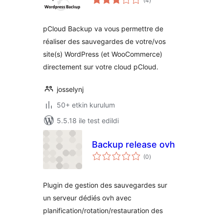
(4
)
puan
pCloud Backup va vous permettre de
réaliser des sauvegardes de votre/vos
site(s) WordPress (et WooCommerce)
directement sur votre cloud pCloud.
josselynj
50+ etkin kurulum
5.5.18 ile test edildi
Backup release ovh
toplam
(0
)
puan
Plugin de gestion des sauvegardes sur
un serveur dédiés ovh avec
planification/rotation/restauration des