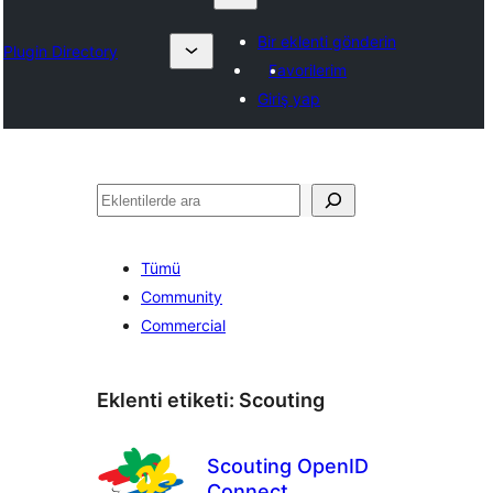
Bir eklenti gönderin
Plugin Directory
Favorilerim
Giriş yap
Ara
Tümü
Community
Commercial
Eklenti etiketi:
Scouting
Scouting OpenID
Connect