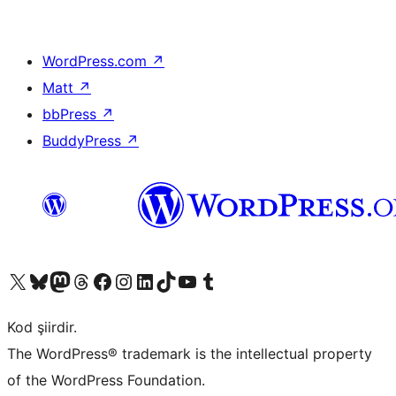
WordPress.com
↗
Matt
↗
bbPress
↗
BuddyPress
↗
X (eski Twitter) hesabımıza bakın
Bluesky hesabımızı ziyaret edin
Mastodon hesabımızı ziyaret edin
Threads hesabımızı ziyaret edin
Facebook sayfamızı ziyaret edin
Instagram hesabımızı ziyaret edin
LinkedIn hesabımızı ziyaret edin
TikTok hesabımızı ziyaret edin
YouTube kanalımızı ziyaret edin
Tumblr hesabımızı ziyaret edin
Kod şiirdir.
The WordPress® trademark is the intellectual property
of the WordPress Foundation.