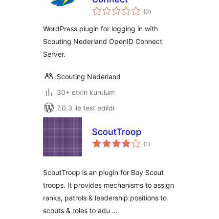
toplam
(0
)
puan
WordPress plugin for logging in with
Scouting Nederland OpenID Connect
Server.
Scouting Nederland
30+ etkin kurulum
7.0.3 ile test edildi
ScoutTroop
toplam
(1
)
puan
ScoutTroop is an plugin for Boy Scout
troops. It provides mechanisms to assign
ranks, patrols & leadership positions to
scouts & roles to adu …