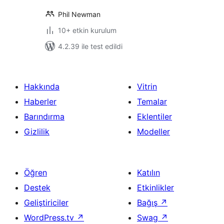
Phil Newman
10+ etkin kurulum
4.2.39 ile test edildi
Hakkında
Vitrin
Haberler
Temalar
Barındırma
Eklentiler
Gizlilik
Modeller
Öğren
Katılın
Destek
Etkinlikler
Geliştiriciler
Bağış
↗
WordPress.tv
↗
Swag
↗